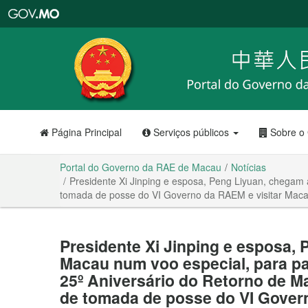
Portal
do
Governo
da
RAE
de
Macau
Página Principal
Serviços públicos
Sobre o
Portal do Governo da RAE de Macau
Notícias
Presidente Xi Jinping e esposa, Peng Liyuan, chegam 
tomada de posse do VI Governo da RAEM e visitar Maca
Presidente Xi Jinping e esposa,
Macau num voo especial, para pa
25º Aniversário do Retorno de Ma
de tomada de posse do VI Gover