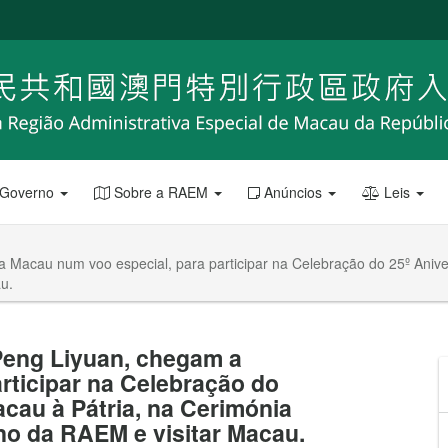
 Governo
Sobre a RAEM
Anúncios
Leis
a Macau num voo especial, para participar na Celebração do 25º Aniv
u.
 Peng Liyuan, chegam a
rticipar na Celebração do
cau à Pátria, na Cerimónia
no da RAEM e visitar Macau.