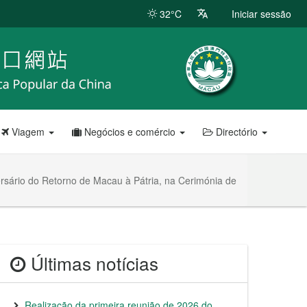
32°C
Iniciar sessão
Viagem
Negócios e comércio
Directório
ersário do Retorno de Macau à Pátria, na Cerimónia de
Últimas notícias
Realização da primeira reunião de 2026 do