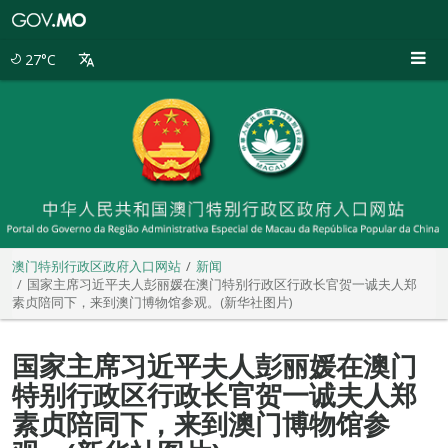
澳
门
特
27°C
别
行
政
区
政
府
入
口
网
站
澳门特别行政区政府入口网站
新闻
国家主席习近平夫人彭丽媛在澳门特别行政区行政长官贺一诚夫人郑
素贞陪同下，来到澳门博物馆参观。(新华社图片)
国家主席习近平夫人彭丽媛在澳门
特别行政区行政长官贺一诚夫人郑
素贞陪同下，来到澳门博物馆参