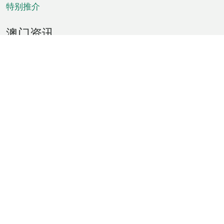
特别推介
澳门资讯
天气
交通
公众假期
文娱康体
城市资讯
澳门便览
统计数字
公布告示
新闻
短片