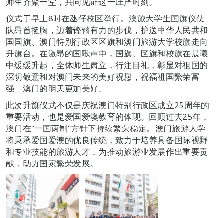
师生齐聚一堂，共同见证这一庄严时刻。
仪式于早上8时在氹仔校区举行。澳旅大学生国旗仪仗
队昂首挺胸，迈着铿锵有力的步伐，护送中华人民共和
国国旗、澳门特别行政区区旗和澳门旅游大学校旗走向
升旗台。在激昂的国歌声中，国旗、区旗和校旗在晨曦
中缓缓升起，全体师生肃立，行注目礼，彰显对祖国的
深切敬意和对澳门未来的美好祝愿，祝福祖国繁荣富
强，澳门的明天更加美好。
此次升旗仪式不仅是庆祝澳门特别行政区成立25周年的
重要活动，也是爱国爱澳教育的体现。回顾过去25年，
澳门在“一国两制”方针下持续繁荣稳定。澳门旅游大学
将秉承爱国爱澳的优良传统，致力于培养具备国际视野
和专业技能的旅游人才，为推动旅游业发展作出重要贡
献，助力国家繁荣发展。