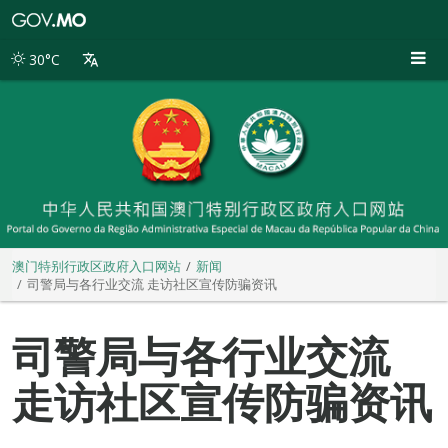
澳
门
特
30°C
别
行
政
区
政
府
入
口
网
站
澳门特别行政区政府入口网站
新闻
司警局与各行业交流 走访社区宣传防骗资讯
司警局与各行业交流
走访社区宣传防骗资讯