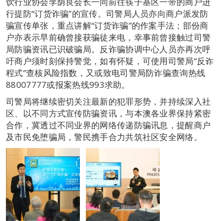
饮行业协会李荫良会长一同前往筷子基区一带的商户进
行提防“订货诈骗”的宣传。司警局人员亦向商户派发防
骗宣传单张，重点讲解“订货诈骗”的作案手法；部份商
户亦表示早前确曾接获骗徒来电，幸事前曾接触过司警
局防骗资讯已识破骗局。反诈骗协调中心人员亦再次呼
吁商户须时刻保持警觉，如有怀疑，可使用司警局“反诈
程式”查核风险指数，又或致电司警局防诈骗查询热线
88007777或报案热线993求助。
司警局将继续密切关注最新的犯罪形势，并持续深入社
区、以不同方式宣传防骗资讯，与本澳各业界保持紧密
合作，冀透过不同业界的网络传递防骗讯息，提醒商户
及市民免堕骗局，警民携手合力共筑社区安全网络。