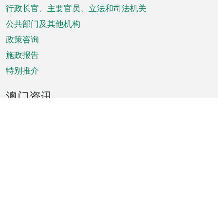
菜
行政长官、主要官员、立法和司法机关
单
公共部门及其他机构
政策咨询
施政报告
特别推介
澳门资讯
天气
交通
公众假期
文娱康体
城市资讯
澳门便览
统计数字