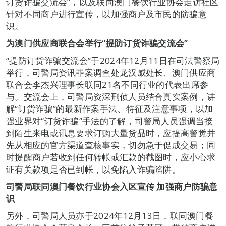
订货诈骗交流会”，以及联同澳门餐饮行业协会走访社区
针对不同商户进行宣传，以加强商户及市民的防骗意
识。
为澳门供应商联合会举行“提防订货诈骗交流会”
“提防订货诈骗交流会”于2024年12月11日在司法警察局
举行，司警局资讯罪案调查处龙汉威处长、澳门供应商
联合会李杰兴理事长联同21名不同行业的代表出席参
与。交流会上，司警局资深刑侦人员结合真实案例，讲
解“订货诈骗”的最新作案手法、特征及注意事项，以加
强业界对“订货诈骗”手法的了解，司警局人员强调当接
到陌生来电或讯息要求订购大量货品时，应提高警觉并
先从相应的官方渠道查核事实，切勿急于促成交易；同
时提醒商户若收到任何转帐或汇款的截图时，应小心求
证有关款项是否已到帐，以免陷入诈骗陷阱。
司警局联同澳门餐饮行业协会入区宣传
加强商户防骗意
识
另外，司警局人员亦于2024年12月13日，联同澳门餐