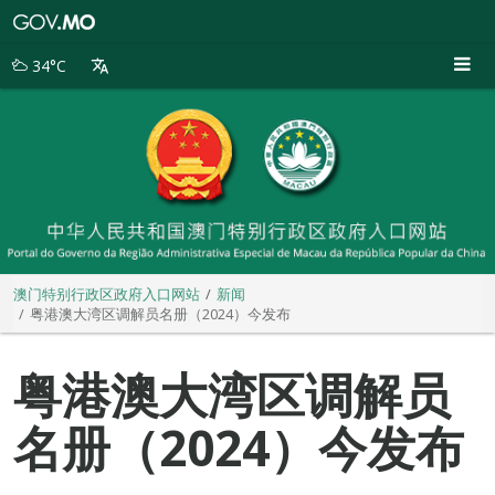
澳
门
特
34°C
别
行
政
区
政
府
入
口
网
站
澳门特别行政区政府入口网站
新闻
粤港澳大湾区调解员名册（2024）今发布
粤港澳大湾区调解员
名册（2024）今发布