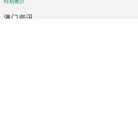
特别推介
澳门资讯
天气
交通
公众假期
文娱康体
城市资讯
澳门便览
统计数字
公布告示
新闻
短片
特区公报