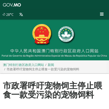
澳
门
特
28°C
别
行
政
区
政
府
入
口
网
站
澳门特别行政区政府入口网站
新闻
市政署呼吁宠物饲主停止喂食一款受污染的宠物饲料
市政署呼吁宠物饲主停止喂
食一款受污染的宠物饲料