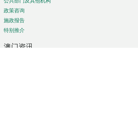
单
公共部门及其他机构
政策咨询
施政报告
特别推介
澳门资讯
天气
交通
公众假期
文娱康体
城市资讯
澳门便览
统计数字
公布告示