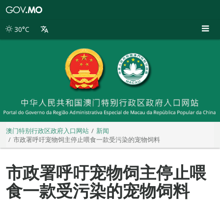
澳
门
特
30°C
别
行
政
区
政
府
入
口
网
站
澳门特别行政区政府入口网站
新闻
市政署呼吁宠物饲主停止喂食一款受污染的宠物饲料
市政署呼吁宠物饲主停止喂
食一款受污染的宠物饲料