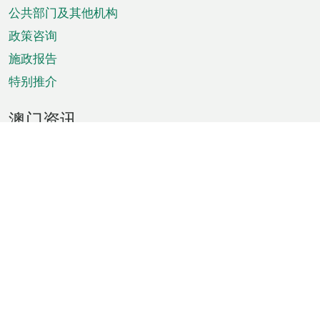
单
公共部门及其他机构
政策咨询
施政报告
特别推介
澳门资讯
天气
交通
公众假期
文娱康体
城市资讯
澳门便览
统计数字