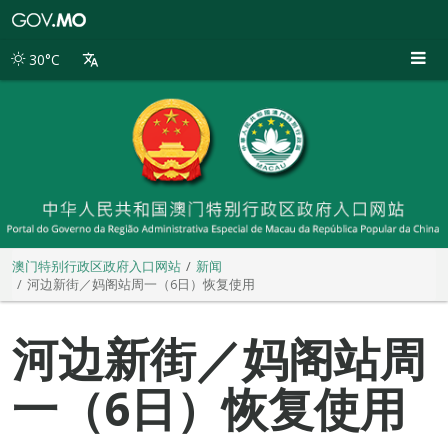
澳
门
特
30°C
别
行
政
区
政
府
入
口
网
站
澳门特别行政区政府入口网站
新闻
河边新街／妈阁站周一（6日）恢复使用
河边新街／妈阁站周
一（6日）恢复使用