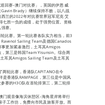
巡回赛–澳门对抗赛」，英国的伊恩·威
（Gavin Brady）继续保持不败，以八战
西兰的2022年对抗赛世界冠军尼克·艾
）目前亦取得七胜一负的成绩，处于强势位置。资格
八强赛。
两轮比赛。第一轮比赛各队实力相当，前3
enol Sailing Team及德国Canados
轮赛事更加紧凑激烈，土耳其Amigos
，第三是韩国Team Yisunsin。综合两
其Amigos Sailing Team及土耳其
。
两轮比赛，香港队CAPITANO在今
是香港队RAMPAGE，第三位是中国风
M。而首次参赛的H3O队在首轮排第三，第二轮排
在澳门观音像海滨休憩区–海角星岸将举行
验、亲子工作坊，免费向市民及旅客开放。而