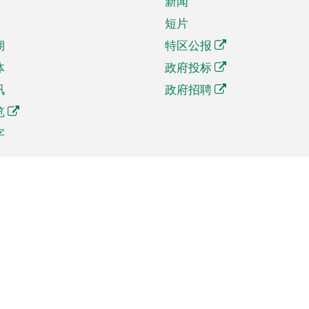
新闻
短片
期
特区公报
体
政府投标
讯
政府招聘
览
字
及贸易
相关连结
资
手机应用程序目录
贸会展
社交媒体目录
商机和服务
专题网站目录
讯
RSS订阅目录
权
表格下载