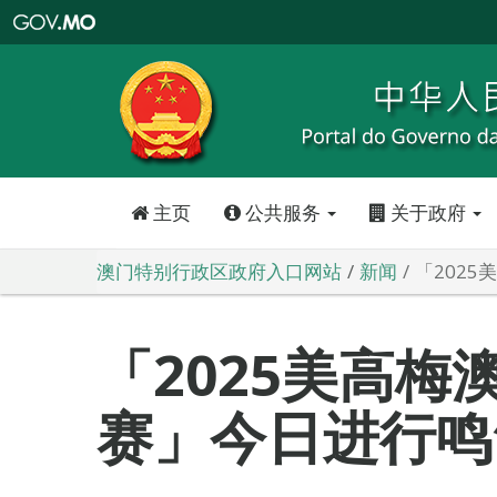
澳
门
特
别
行
政
区
政
府
入
口
网
站
主页
公共服务
关于政府
澳门特别行政区政府入口网站
新闻
「202
「2025美高梅
赛」今日进行鸣