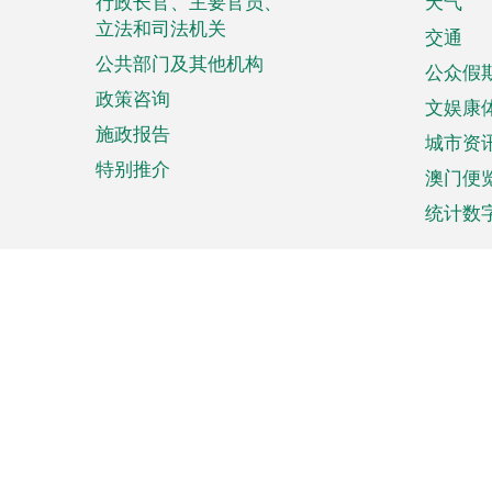
菜
行政长官、主要官员、
天气
立法和司法机关
单
交通
公共部门及其他机构
公众假
政策咨询
文娱康
施政报告
城市资
特别推介
澳门便
统计数
来澳旅游
商务
计划行程
贸易投
观光
澳门经
娱乐休闲
中小企
购物
市场资
节日盛事
知识产