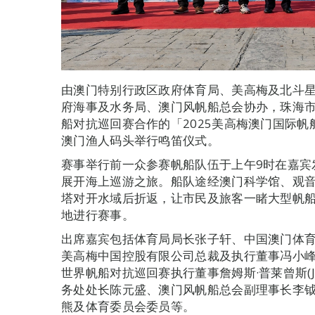
由澳门特别行政区政府体育局、美高梅及北斗
府海事及水务局、澳门风帆船总会协办，珠海
船对抗巡回赛合作的「2025美高梅澳门国际
澳门渔人码头举行鸣笛仪式。
赛事举行前一众参赛帆船队伍于上午9时在嘉宾
展开海上巡游之旅。船队途经澳门科学馆、观
塔对开水域后折返，让市民及旅客一睹大型帆
地进行赛事。
出席嘉宾包括体育局局长张子轩、中国澳门体
美高梅中国控股有限公司总裁及执行董事冯小
世界帆船对抗巡回赛执行董事詹姆斯·普莱曾斯(Jam
务处处长陈元盛、澳门风帆船总会副理事长李
熊及体育委员会委员等。