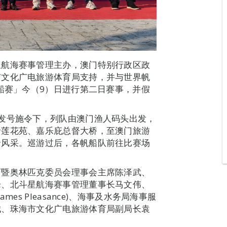
星航海赛事管理主办，澳门特别行政区政
市文化广电旅游体育局支持，并与世界帆
帆船赛」今（9）日进行第二日赛事，并假
发号施令下，列队由澳门渔人码头出发，
音莲花苑、嘉乐庇总督大桥，至澳门旅游
船风采。巡游过后，各帆船队前往比赛场
育暨奥林匹克委员会理事会主席陈泽武、
峰、北斗星航海赛事管理董事长马文伟、
es Pleasance)、海事及水务局海事服
钺、珠海市文化广电旅游体育局副局长袁