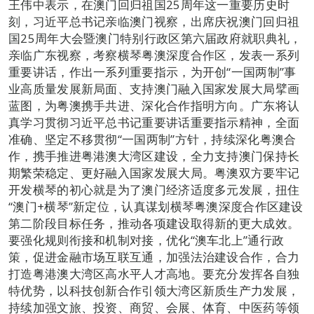
王伟中表示，在澳门回归祖国25周年这一重要历史时
刻，习近平总书记亲临澳门视察，出席庆祝澳门回归祖
国25周年大会暨澳门特别行政区第六届政府就职典礼，
亲临广东视察，考察横琴粤澳深度合作区，发表一系列
重要讲话，作出一系列重要指示，为开创“一国两制”事
业高质量发展新局面、支持澳门融入国家发展大局擘画
蓝图，为粤澳携手共进、深化合作指明方向。广东将认
真学习贯彻习近平总书记重要讲话重要指示精神，全面
准确、坚定不移贯彻“一国两制”方针，持续深化粤澳合
作，携手推进粤港澳大湾区建设，全力支持澳门保持长
期繁荣稳定、更好融入国家发展大局。粤澳双方要牢记
开发横琴的初心就是为了澳门经济适度多元发展，扭住
“澳门+横琴”新定位，认真谋划横琴粤澳深度合作区建设
第二阶段目标任务，推动各项建设取得新的更大成效。
要强化规则衔接和机制对接，优化“澳车北上”通行政
策，促进金融市场互联互通，加强法治建设合作，合力
打造粤港澳大湾区高水平人才高地。要充分发挥各自独
特优势，以科技创新合作引领大湾区新质生产力发展，
持续加强文旅、投资、商贸、会展、体育、中医药等领