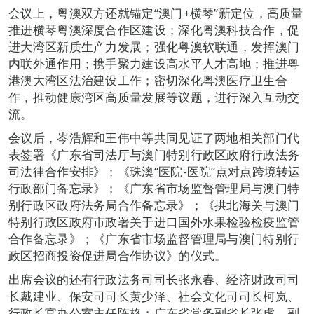
会议上，粤澳双方还就锚定“澳门+横琴”新定位，高质量
推进横琴粤澳深度合作区建设；深化粤澳科技合作，促
进大湾区新质生产力发展；强化粤澳软联通，发挥澳门
内联外通作用；携手聚力建设高水平人才高地；推进粤
港澳大湾区法治建设工作；密切深化粤澳医疗卫生合
作，推动健康湾区高质量发展等议题，进行深入互动交
流。
会议后，岑浩辉和王伟中等共同见证了两地相关部门代
表签署《广东省司法厅与澳门特别行政区政府行政法务
司法律合作安排》；《珠澳“医院-医院”点对点跨境转运
行政部门备忘录》；《广东省市场监督管理局与澳门特
别行政区政府法务局合作备忘录》；《拱北海关与澳门
特别行政区政府市政署关于进口国外水果检验检疫监管
合作备忘录》；《广东省市场监督管理局与澳门特别行
政区招商投资促进局合作协议》的仪式。
出席会议的还有行政法务司司长张永春、经济财政司司
长戴建业、保安司司长黄少泽、社会文化司司长柯岚、
行政长官办公室主任陈格；广东省常务副省长张虎，副