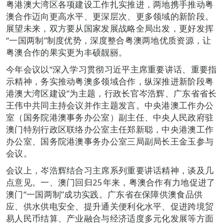
粤港澳大湾区各项建设工作扎实推进，两地携手推动粤
澳合作迈向更高水平、更深层次、更多领域的新阶段。
展望未来，双方要从国家发展战略全局出发，更好发挥
“一国两制”制度优势，深度整合粤澳两地优质资源，让
粤澳合作的果实更为丰硕靓丽。
今年会议以“深入学习贯彻习近平主席重要讲话、重要指
示精神，务实推动粤澳多领域合作，纵深推进新阶段粤
港澳大湾区建设”为主题，行政长官岑浩辉、广东省省长
王伟中共同主持会议并作主题发言。中央港澳工作办公
室（国务院港澳事务办公室）副主任、中央人民政府驻
澳门特别行政区联络办公室主任郑新聪，中央港澳工作
办公室、国务院港澳事务办公室三局副局长王金玉参与
会议。
会议上，岑浩辉结合习主席系列重要讲话精神，谈及几
点意见。一、澳门回归25年来，粤澳合作有力地促进了
澳门“一国两制”成功实践。广东省在保障供澳食品供
应、供水供电安全、提升通关便利化水平、促进跨境贸
易人民币结算、产业融合与经济适度多元化发展等方面