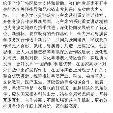
给予了澳门特区极大支持和帮助。澳门的发展离不开中
央的亲切关怀指导和兄弟省市尤其是广东省的大力支
持。二、深入学习贯彻落实习主席系列重要讲话精神，
开创粤澳合作发展新局面。习主席的系列重要讲话精神
也为粤澳两地政府携手共进，深化协同发展确立了新定
位、新航标。要在既有的合作基础上，全力推动粤澳多
领域务实合作迈上新台阶，共同为强国建设、民族复兴
作出更大贡献。就此，粤澳携手共进，把握定位、创新
思维、更大力度推进横琴粤澳深度合作区建设；强化规
则衔接、机制对接，深化粤港澳大湾区合作，实现协同
发展；更好发挥“一国两制”制度优势，在国家高水平对
外开放中更好发挥作用，在国际舞台上展现更大作为；
整合优势资源，统筹推进粤澳产业、科技、会展商务、
文化教育、医疗卫生、基础设施等各领域合作。他表
示，粤澳两地是一衣带水的好邻居，血脉相连的兄弟伙
伴，应从国家根本利益出发，站在全局考虑问题，坚持
互惠互利、合作共赢，不断加强完善合作机制，更有效
推进粤澳合作跃上新台阶、迈向新高度。