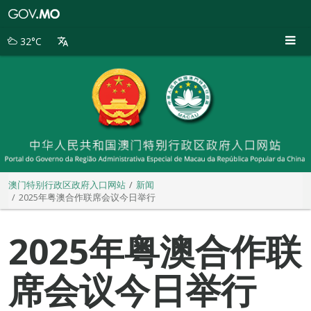
澳
门
特
32°C
别
行
政
区
政
府
入
口
网
站
澳门特别行政区政府入口网站
新闻
2025年粤澳合作联席会议今日举行
2025年粤澳合作联
席会议今日举行