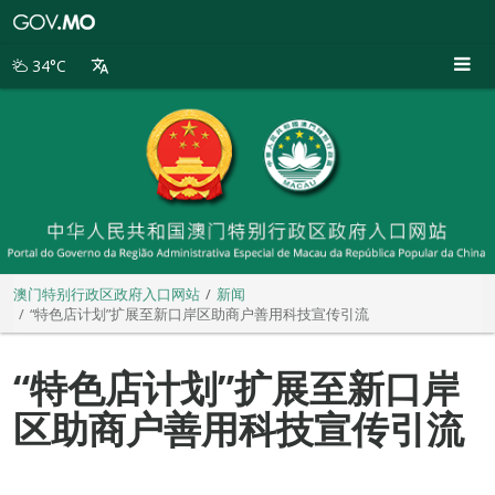
澳
门
特
34°C
别
行
政
区
政
府
入
口
网
站
澳门特别行政区政府入口网站
新闻
“特色店计划”扩展至新口岸区助商户善用科技宣传引流
“特色店计划”扩展至新口岸
区助商户善用科技宣传引流