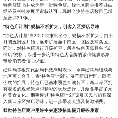
特色店证书并成为新一批特色店。经地区商会推荐并由
经济及科技发展局审核认可，现时全澳特色店数目已增
至合共293间。
“特色店计划”
规模不断扩大，引客入区探店寻味
“特色店计划”自2020年推出至今，规模不断扩大，由十
月初五街区开始，逐步扩展至中南区、北区及离岛区。
同时，对特色店进行升级扩容，所有特色店需具备 “诚
信店”资格，以进一步巩固特色店品牌的诚信优质形象，
带给消费者信心保证。
经科局陈祖荣代副局长致辞时表示，今年经科局继续与
地区商会合作，将“特色店计划”扩展至新口岸区。随着
今次的扩展，特色店已基本覆盖全澳各区，新口岸区拥
有着名的观光景点和精彩的玩乐选择，并蕴含丰富多元
的美食文化。期望透过“特色店计划”吸引居民与旅客深
入新口岸区探店寻味，进一步带动人流及刺激消费。
鼓励特色店商户用好中央惠澳措施提升服务质素