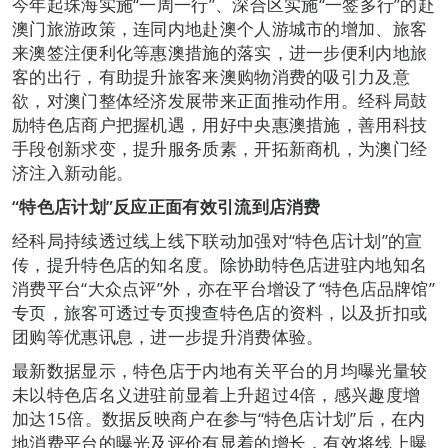
今年起珠海实施“一周一行”、深合区实施“一签多行”的赴
澳门旅游政策，连同内地赴澳个人游城市的增加、旅客
来澳签注便利化等惠澳措施的落实，进一步便利内地旅
客的出行，有助提升旅客来澳购物消费的吸引力及意
欲，对澳门整体经济发展带来正面推动作用。经科局鼓
励特色店商户把握机遇，用好中央惠澳措施，善用科技
手段创新求变，提升服务质素，开拓新商机，为澳门经
济注入新动能。
“特色店计划”反应正面有效引流到店消费
经科局持续透过线上线下联动加强对“特色店计划”的宣
传，提升特色店的知名度。除协助特色店进驻内地知名
消费平台“大众点评”外，亦在平台增设了“特色店品牌馆”
专页，旅客可透过专页搜查特色店的资料，以及折扣或
团购等优惠讯息，进一步提升消费体验。
最新数据显示，特色店于内地有关平台的月均曝光量较
未以特色店名义进驻前显着上升超过4倍，感兴趣度增
加达15倍。数据反映商户在参与“特色店计划”后，在内
地消费平台的曝光及评价有显着的增长，有效将线上曝