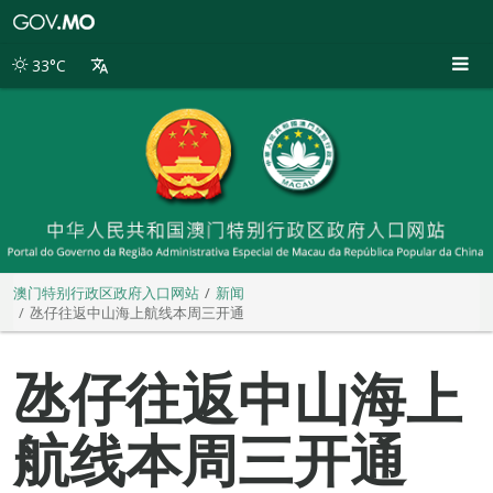
澳
门
特
33°C
别
行
政
区
政
府
入
口
网
站
澳门特别行政区政府入口网站
新闻
氹仔往返中山海上航线本周三开通
氹仔往返中山海上
航线本周三开通