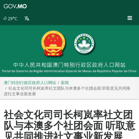
澳
门
特
29°C
别
行
政
区
政
府
入
口
网
站
澳门特别行政区政府入口网站
新闻
社会文化司司长柯岚率社文团队与本澳多个社团会面 听取意见共同推
进社文事业新发展
社会文化司司长柯岚率社文团
队与本澳多个社团会面 听取意
见共同推进社文事业新发展