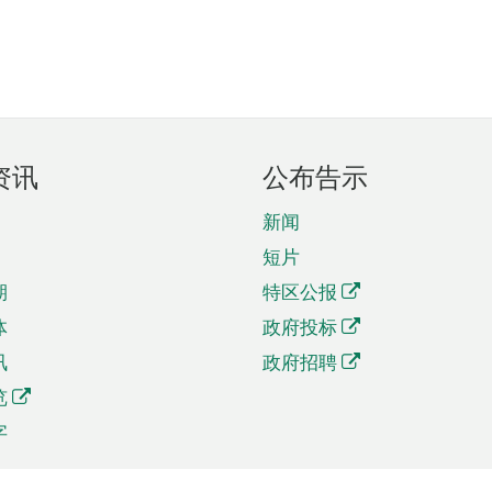
资讯
公布告示
新闻
短片
期
特区公报
体
政府投标
讯
政府招聘
览
字
及贸易
相关连结