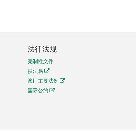
法律法规
宪制性文件
搜法易
澳门主要法例
国际公约