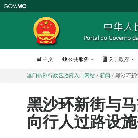
澳
门
特
别
行
政
区
政
府
入
口
网
站
主页
公共服务
关于政府
澳门特别行政区政府入口网站
新闻
黑沙环新
黑沙环新街与马
向行人过路设施今