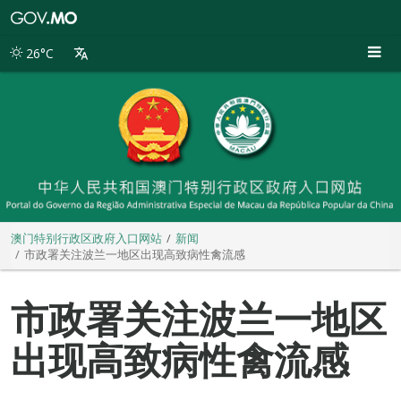
澳
门
特
26°C
别
行
政
区
政
府
入
口
网
站
澳门特别行政区政府入口网站
新闻
市政署关注波兰一地区出现高致病性禽流感
市政署关注波兰一地区
出现高致病性禽流感