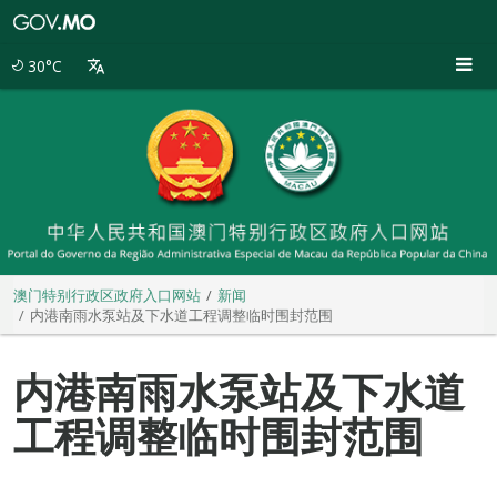
澳
门
特
30°C
别
行
政
区
政
府
入
口
网
站
澳门特别行政区政府入口网站
新闻
内港南雨水泵站及下水道工程调整临时围封范围
内港南雨水泵站及下水道
工程调整临时围封范围