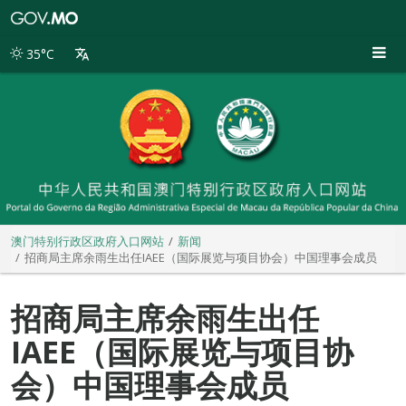
澳
门
特
35°C
别
行
政
区
政
府
入
口
网
站
澳门特别行政区政府入口网站
新闻
招商局主席余雨生出任IAEE（国际展览与项目协会）中国理事会成员
招商局主席余雨生出任
IAEE（国际展览与项目协
会）中国理事会成员