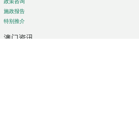
政策咨询
施政报告
特别推介
澳门资讯
天气
交通
公众假期
文娱康体
城市资讯
澳门便览
统计数字
公布告示
新闻