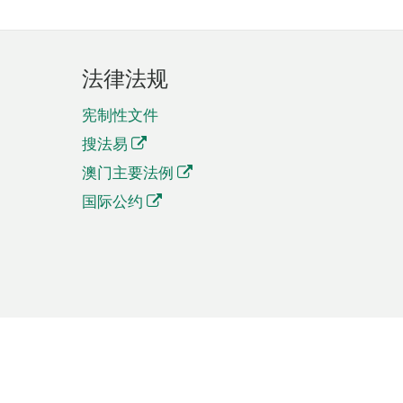
法律法规
宪制性文件
搜法易
澳门主要法例
国际公约