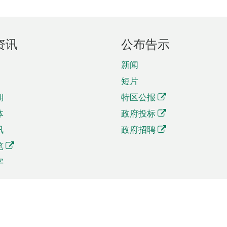
资讯
公布告示
新闻
短片
期
特区公报
体
政府投标
讯
政府招聘
览
字
及贸易
相关连结
资
手机应用程序目录
贸会展
社交媒体目录