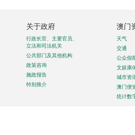
页
关于政府
澳门
脚
菜
行政长官、主要官员、
天气
立法和司法机关
单
交通
公共部门及其他机构
公众假
政策咨询
文娱康
施政报告
城市资
特别推介
澳门便
统计数
来澳旅游
商务
计划行程
贸易投
观光
澳门经