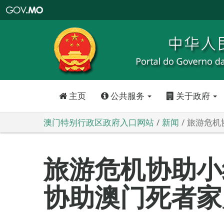
澳
门
特
别
行
政
区
政
府
入
口
网
站
主页
公共服务
关于政府
澳门特别行政区政府入口网站
新闻
旅游危机
旅游危机协助小
协助澳门死者家