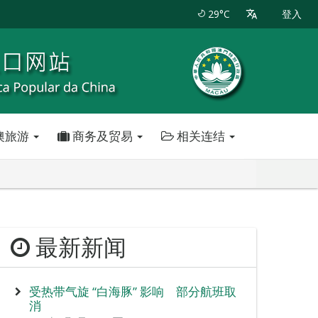
29°C
登入
澳旅游
商务及贸易
相关连结
最新新闻
受热带气旋 “白海豚” 影响 部分航班取
消