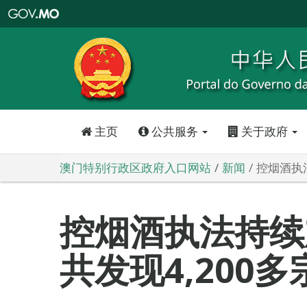
澳
门
特
别
行
政
区
政
府
入
口
网
站
主页
公共服务
关于政府
澳门特别行政区政府入口网站
新闻
控烟酒执法
控烟酒执法持续加
共发现4,200