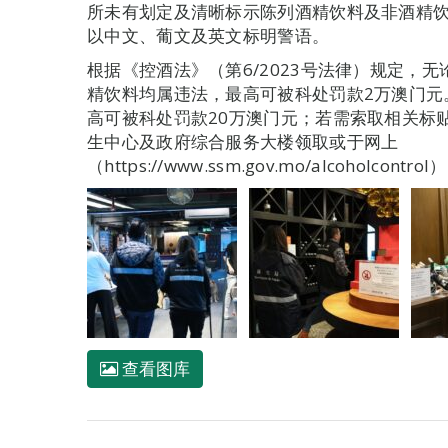
所未有划定及清晰标示陈列酒精饮料及非酒精
以中文、葡文及英文标明警语。
根据《控酒法》（第6/2023号法律）规定，
精饮料均属违法，最高可被科处罚款2万澳门元
高可被科处罚款20万澳门元；若需索取相关标
生中心及政府综合服务大楼领取或于网上
（https://www.ssm.gov.mo/alcoholcontro
查看图库