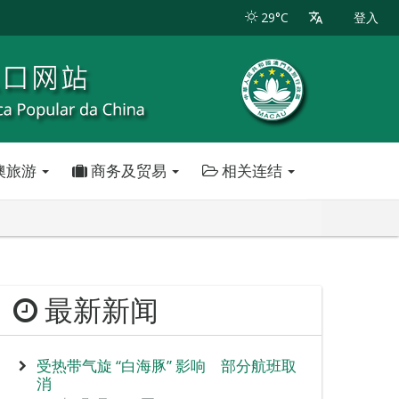
29°C
登入
澳旅游
商务及贸易
相关连结
最新新闻
受热带气旋 “白海豚” 影响 部分航班取
消