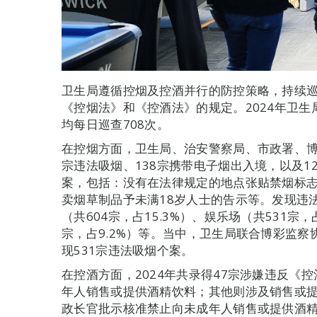
卫生局遵循控烟及控酒并行的防控策略，持续
《控烟法》和《控酒法》的规定。2024年卫生局
均每日巡查708次。
在控烟方面，卫生局、治安警察局、市政署、博彩
宗违法吸烟、138宗携带电子烟出入境，以及1
案，包括：没有在法律规定的地点张贴禁烟标
卖烟草制品予未满18岁人士的告示等。发现违
（共604宗，占15.3%）、娱乐场（共531宗，
宗，占9.2%）等。当中，卫生局联合博彩监察
现531宗违法吸烟个案。
在控酒方面，2024年共录得47宗涉嫌违反《
年人销售或提供酒精饮料；其他则涉及销售或
政长官批示核准禁止向未成年人销售或提供酒