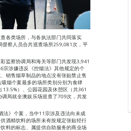
巡查各类场所，与各执法部门共同落实
督察人员合共巡查场所259,081次，平
监察协调局和海关等部门共发现3,941
26宗涉嫌违反《控烟法》其他规定的个
志、销售烟草制品的地点没有张贴禁止售
法吸烟个案最多的场所类别分别为食肆
占13.5%）、公园花园及休憩区（共361
协调局就全澳娱乐场巡查了709次，共发
控酒法》个案，当中11宗涉及违法向未成
提供酒精饮料的场所未有按规定张贴经行
精饮料的标志、属提供自助服务的商业场