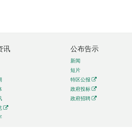
资讯
公布告示
新闻
短片
期
特区公报
体
政府投标
讯
政府招聘
览
字