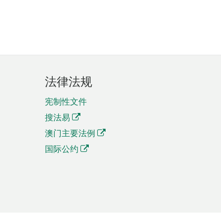
法律法规
宪制性文件
搜法易
澳门主要法例
国际公约