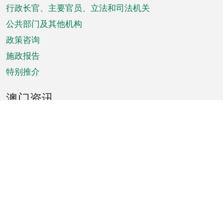
菜
行政长官、主要官员、立法和司法机关
单
公共部门及其他机构
政策咨询
施政报告
特别推介
澳门资讯
天气
交通
公众假期
文娱康体
城市资讯
澳门便览
统计数字