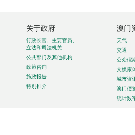
页
关于政府
澳门
脚
菜
行政长官、主要官员、
天气
立法和司法机关
单
交通
公共部门及其他机构
公众假
政策咨询
文娱康
施政报告
城市资
特别推介
澳门便
统计数
来澳旅游
商务
计划行程
贸易投