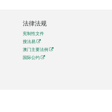
法律法规
宪制性文件
搜法易
澳门主要法例
国际公约