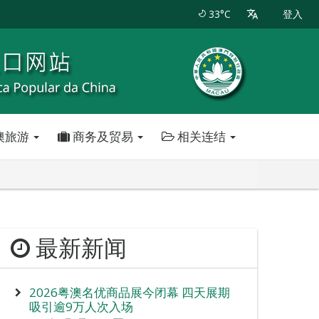
33°C
登入
澳旅游
商务及贸易
相关连结
最新新闻
2026粤澳名优商品展今闭幕 四天展期
吸引逾9万人次入场