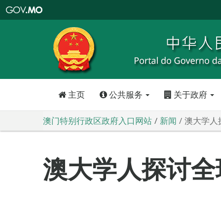
澳
门
特
别
行
政
区
政
府
入
口
网
站
主页
公共服务
关于政府
澳门特别行政区政府入口网站
新闻
澳大学人
澳大学人探讨全