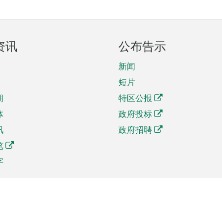
资讯
公布告示
新闻
短片
期
特区公报
体
政府投标
讯
政府招聘
览
字
及贸易
相关连结
资
手机应用程序目录