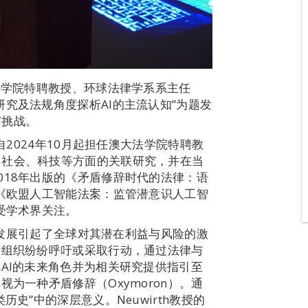
法学院特聘教授、环球法律学系系主任
现况：从研究及法规角度探析AI的主流认知”为题发
与挑战。
自2024年10月起担任澳大法学院特聘教
、社会、科技等方面的关联研究，并在当
018年出版的《矛盾修辞时代的法律：语
的《欧盟人工智能法案：监管潜意识人工智
受学术界关注。
起与发展引起了全球对其潜在利益与风险的激
际组织纷纷呼吁或采取行动，通过法律与
AI的未来角色并为相关研究提供指引至
为一种矛盾修辞（Oxymoron）。通
史”中的深层意义。Neuwirth教授的