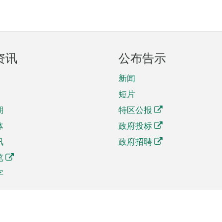
资讯
公布告示
新闻
短片
期
特区公报
体
政府投标
讯
政府招聘
览
字
及贸易
相关连结
资
手机应用程序目录