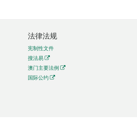
法律法规
宪制性文件
搜法易
澳门主要法例
国际公约