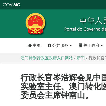
澳
门
特
别
行
政
区
政
府
入
口
网
站
主页
公共服务
关于政府
澳门特别行政区政府入口网站
新闻
行政长官
行政长官岑浩辉会见中
实验室主任、澳门转化
委员会主席钟南山。