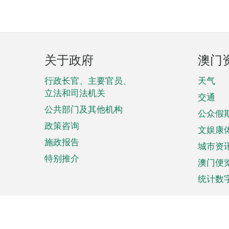
页
关于政府
澳门
脚
菜
行政长官、主要官员、
天气
立法和司法机关
单
交通
公共部门及其他机构
公众假
政策咨询
文娱康
施政报告
城市资
特别推介
澳门便
统计数
来澳旅游
商务
计划行程
贸易投