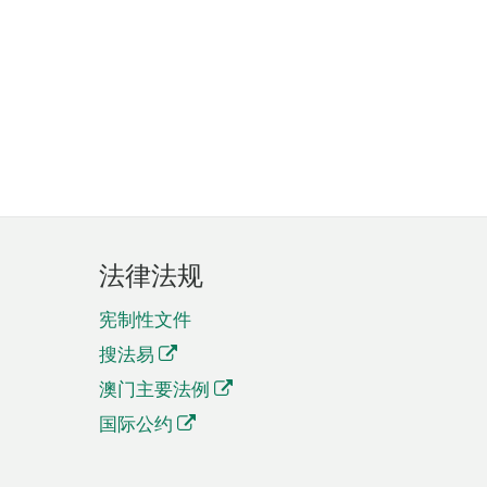
法律法规
宪制性文件
搜法易
澳门主要法例
国际公约