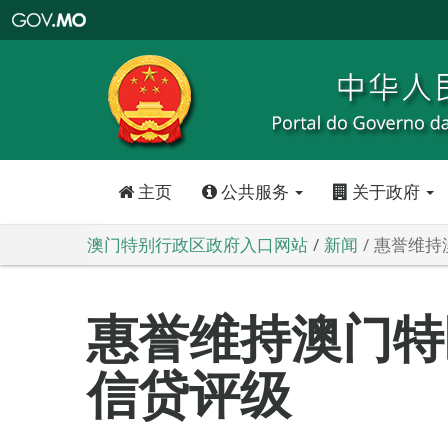
澳
门
特
别
行
政
区
政
府
入
口
网
站
主页
公共服务
关于政府
澳门特别行政区政府入口网站
新闻
惠誉维持
惠誉维持澳门特区
信贷评级