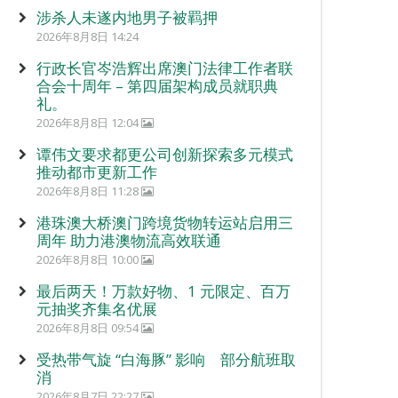
涉杀人未遂内地男子被羁押
2026年8月8日 14:24
行政长官岑浩辉出席澳门法律工作者联
合会十周年 – 第四届架构成员就职典
礼。
2026年8月8日 12:04
谭伟文要求都更公司创新探索多元模式
推动都市更新工作
2026年8月8日 11:28
港珠澳大桥澳门跨境货物转运站启用三
周年 助力港澳物流高效联通
2026年8月8日 10:00
最后两天！万款好物、1 元限定、百万
元抽奖齐集名优展
2026年8月8日 09:54
受热带气旋 “白海豚” 影响 部分航班取
消
2026年8月7日 22:27