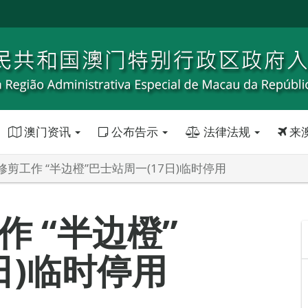
澳门资讯
公布告示
法律法规
来
剪工作 “半边橙”巴士站周一(17日)临时停用
 “半边橙”
日)临时停用