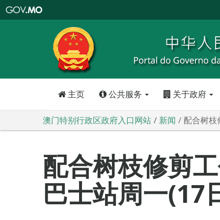
澳
门
特
别
行
政
区
政
府
入
口
网
站
主页
公共服务
关于政府
澳门特别行政区政府入口网站
新闻
配合树枝修
配合树枝修剪工作
巴士站周一(17