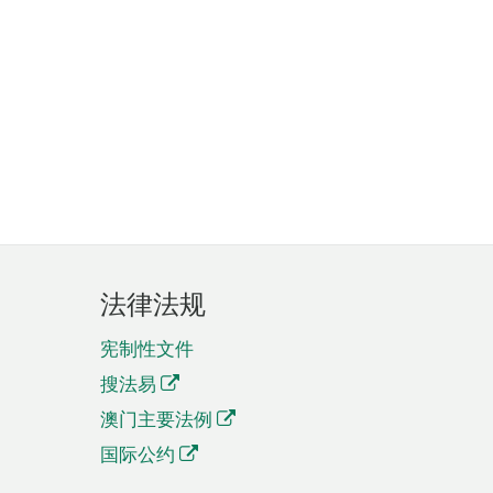
法律法规
宪制性文件
搜法易
澳门主要法例
国际公约