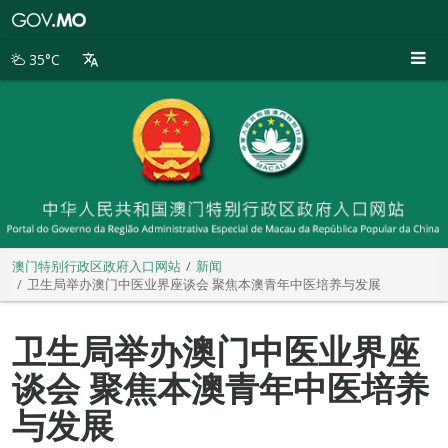
澳
门
特
35°C
别
行
政
区
政
府
入
口
网
站
澳门特别行政区政府入口网站
新闻
卫生局举办澳门中医业界座谈会 聚焦本澳青年中医培养与发展
卫生局举办澳门中医业界座
谈会 聚焦本澳青年中医培养
与发展