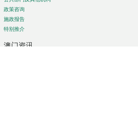
单
政策咨询
施政报告
特别推介
澳门资讯
天气
交通
公众假期
文娱康体
城市资讯
澳门便览
统计数字
公布告示