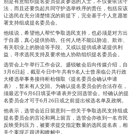
别是有意组织提名委员会及参选的人士，不仅要依法守
法，而且还要负起共同守护选举秩序的责任，包括应该
让选民在充分清楚情况的前提下，完全基于个人意愿签
署支持组成提名委员会。
他续说，希望他人帮忙争取选民支持，也必须是对方出
于自愿，真心提供协助。任何人绝不能以胁迫、欺诈、
有关职业上的胁迫等手段、又或以提供或承诺提供利
益，寻求选民支持及要求他人协助组织提名委员会。
选管会上午举行工作会议。盛锐敏会后向传媒介绍，自
3月6日起，截至今日中午共有9名人士曾亲临公共行政
大楼选举事务接待柜枱领取《提名委员会确认申请
表》，暂未有人交回。为确认提名委员会的合法存在，
须最迟于6月6日填妥申请表并交回选管会。经确认的提
名委员会才可于6月26日或之前提出候选名单及政纲。
他表示，选管会近日留意到一些关于争取选民支持组成
提名委员会的言论和网上留言，选管会亦收到一名市民
反映受到压力，被要求提交指定数量的选民提名表，相
关个案现正跟进和瞭解中。