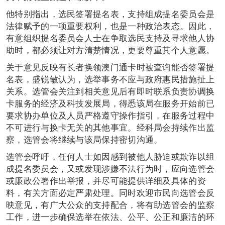
他特别指出，选民签署提名表，支持组成提名委员会是
法律赋予的一项重要权利，也是一种政治表态。因此，
有意组织提名委员会人士在争取选民支持及寻求他人协
助时，都必须让对方清楚情况，更要尊重其个人意愿。
关于意见反映有长者换领澳门通卡时被查询能否签署提
名表，盛锐敏认为，选举事务不应与政府惠民措施扯上
关系。选管会关注到相关意见后有即时联系负责协调换
卡服务的经济及科技发展局，得悉该局在服务开始前已
要求协办单位及人员严格遵守操作指引，在服务过程中
不可进行与换卡无关的其他事宜。经科局会持续作出监
察，选管会将继续与该局保持密切沟通。
选管会呼吁，任何人士如因感到被他人胁迫或欺诈以组
成提名委员会，又或发现涉嫌不法行为时，应向选管会
或廉政公署作出举报，并尽可能提供详细及具体的资
料，有关方面必定严肃处理。同时欢迎市民向选管会反
映意见，有广大公众的支持配合，将有助选管会的监察
工作，进一步确保选举在依法、公平、公正和廉洁的环