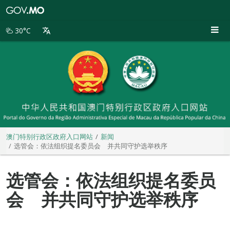
澳
门
特
30°C
别
行
政
区
政
府
入
口
网
站
澳门特别行政区政府入口网站
新闻
选管会：依法组织提名委员会 并共同守护选举秩序
选管会：依法组织提名委员
会 并共同守护选举秩序