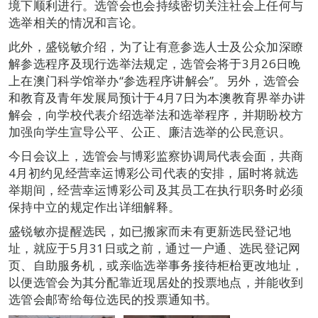
境下顺利进行。选管会也会持续密切关注社会上任何与
选举相关的情况和言论。
此外，盛锐敏介绍，为了让有意参选人士及公众加深瞭
解参选程序及现行选举法规定，选管会将于3月26日晚
上在澳门科学馆举办“参选程序讲解会”。另外，选管会
和教育及青年发展局预计于4月7日为本澳教育界举办讲
解会，向学校代表介绍选举法和选举程序，并期盼校方
加强向学生宣导公平、公正、廉洁选举的公民意识。
今日会议上，选管会与博彩监察协调局代表会面，共商
4月初约见经营幸运博彩公司代表的安排，届时将就选
举期间，经营幸运博彩公司及其员工在执行职务时必须
保持中立的规定作出详细解释。
盛锐敏亦提醒选民，如已搬家而未有更新选民登记地
址，就应于5月31日或之前，通过一户通、选民登记网
页、自助服务机，或亲临选举事务接待柜枱更改地址，
以便选管会为其分配靠近现居处的投票地点，并能收到
选管会邮寄给每位选民的投票通知书。