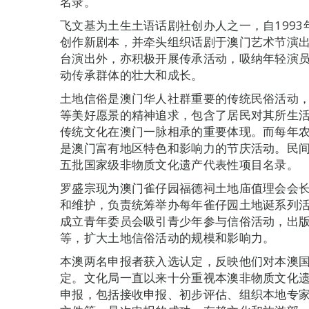
名录。
飞文基为土生土语话剧社创办人之一，自199
创作新剧本，并牵头组织话剧于澳门艺术节演
台演出外，亦积极开展传承活动，吸纳年轻演
动传承群体的壮大和成长。
土地信俗是澳门华人社群重要的传统民俗活动
等美好愿景的精神追求，包含了居民对其所生
传统文化在澳门一脉相承的重要体现。而每年农
是澳门富有地区特色和影响力的节庆活动。民间
五批国家级非物质文化遗产代表性项目名录。
罗盛宗现为澳门雀仔园福德祠土地庙值理会会长
和维护，负责统筹举办每年雀仔园土地诞系列
成立青年委员会吸引青少年参与信俗活动，出
等，扩大土地信俗活动的规模和影响力。
本澳两名申报者获入选认定，反映他们对本澳
定。文化局一直以来十分重视本澳非物质文化遗
申报，包括接收申报、初步评估、组织本地专