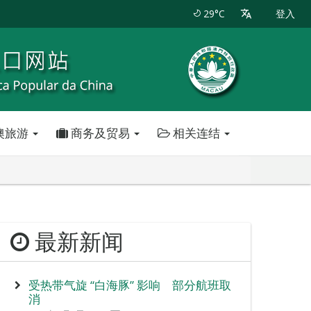
29°C
登入
澳旅游
商务及贸易
相关连结
最新新闻
受热带气旋 “白海豚” 影响 部分航班取
消