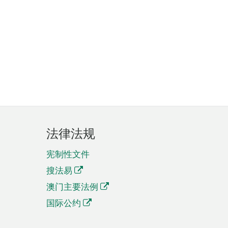
法律法规
宪制性文件
搜法易
澳门主要法例
国际公约