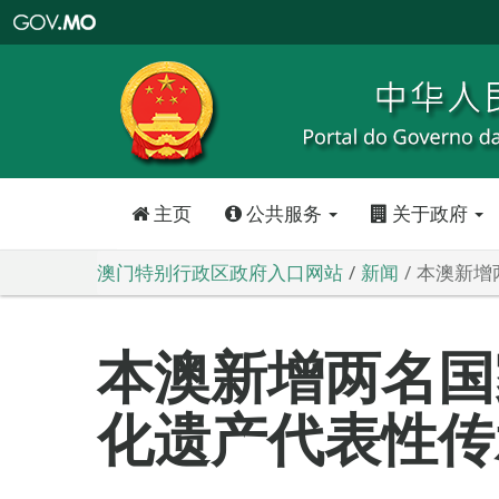
澳
门
特
别
行
政
区
政
府
入
口
网
站
主页
公共服务
关于政府
澳门特别行政区政府入口网站
新闻
本澳新增
本澳新增两名国
化遗产代表性传