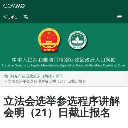
澳
门
特
34°C
别
行
政
区
政
府
入
口
网
站
澳门特别行政区政府入口网站
新闻
立法会选举参选程序讲解会明（21）日截止报名
立法会选举参选程序讲解
会明（21）日截止报名