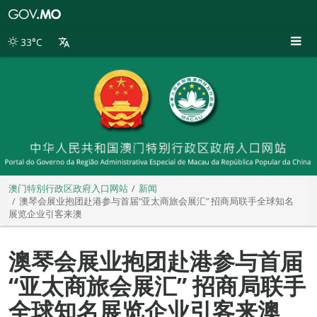
澳
门
特
33°C
别
行
政
区
政
府
入
口
网
站
澳门特别行政区政府入口网站
新闻
澳琴会展业抱团赴港参与首届“亚太商旅会展汇” 招商局联手全球知名
展览企业引客来澳
澳琴会展业抱团赴港参与首届
“亚太商旅会展汇” 招商局联手
全球知名展览企业引客来澳