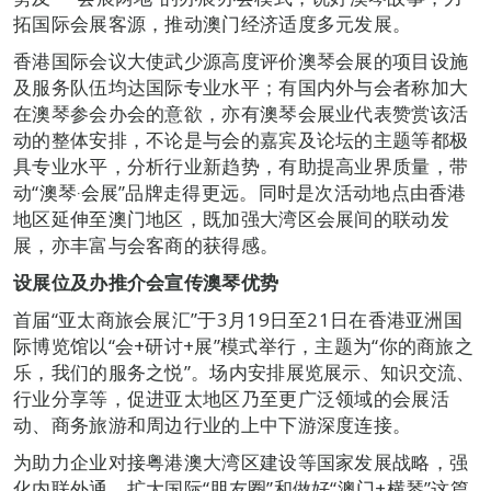
拓国际会展客源，推动澳门经济适度多元发展。
香港国际会议大使武少源高度评价澳琴会展的项目设施
及服务队伍均达国际专业水平；有国内外与会者称加大
在澳琴参会办会的意欲，亦有澳琴会展业代表赞赏该活
动的整体安排，不论是与会的嘉宾及论坛的主题等都极
具专业水平，分析行业新趋势，有助提高业界质量，带
动“澳琴‧会展”品牌走得更远。同时是次活动地点由香港
地区延伸至澳门地区，既加强大湾区会展间的联动发
展，亦丰富与会客商的获得感。
设展位及办推介会宣传澳琴优势
首届“亚太商旅会展汇”于3月19日至21日在香港亚洲国
际博览馆以“会+研讨+展”模式举行，主题为“你的商旅之
乐，我们的服务之悦”。场内安排展览展示、知识交流、
行业分享等，促进亚太地区乃至更广泛领域的会展活
动、商务旅游和周边行业的上中下游深度连接。
为助力企业对接粤港澳大湾区建设等国家发展战略，强
化内联外通、扩大国际“朋友圈”和做好“澳门+横琴”这篇