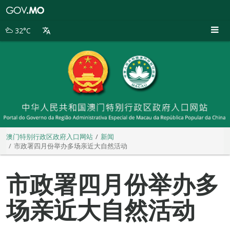
澳
门
特
32°C
别
行
政
区
政
府
入
口
网
站
澳门特别行政区政府入口网站
新闻
市政署四月份举办多场亲近大自然活动
市政署四月份举办多
场亲近大自然活动