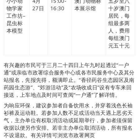
小小动
4月
15:00-
澳门动物标
五岁至八
物学家
27日
16:30
本展示馆
十岁澳门
工作坊–
居民，每
昆虫标
组最多两
本模型
人，费用
每组澳门
元五十元
有兴趣的市民可于三月二十四日上午九时起透过“一户
通”或亲临市政署综合服务中心或各市民服务中心及其分
站报名，先报先得，额满即止。“香径药谷生态园区及南
药园生态游”、“郊游活动”及“农场收成日”设有专车来回
接送，上车地点及时间可查阅“一户通”了解详情。
为响应环保，建议参加者自备饮用水，并穿着浅色长袖
衫裤及运动鞋。若参加人数不足或活动当天遇上恶劣天
气，主办单位有权取消活动或延期举行，参加者须保留
收据以便另作安排。若非主办单位取消活动，所有报名
不设退款。有关详情可浏览市政署网页