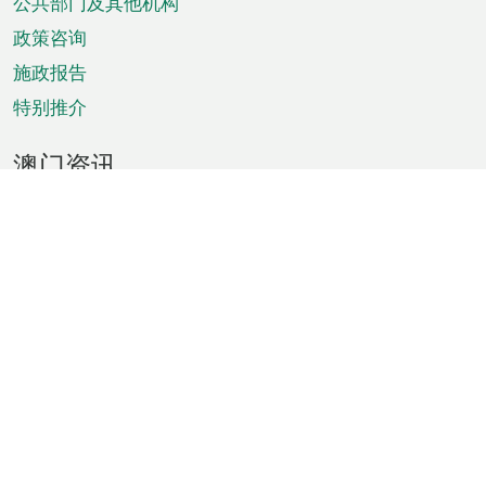
单
公共部门及其他机构
政策咨询
施政报告
特别推介
澳门资讯
天气
交通
公众假期
文娱康体
城市资讯
澳门便览
统计数字
公布告示