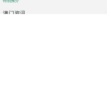
特别推介
澳门资讯
天气
交通
公众假期
文娱康体
城市资讯
澳门便览
统计数字
公布告示
新闻
短片
特区公报