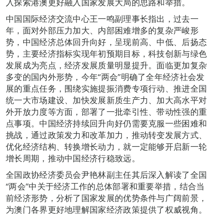
入探索港澳更好融入国家发展大局的思路和举措。
中国国际经济交流中心王一鸣副理事长指出，过去一
年，面对外部压力加大、内部困难增多的复杂严峻形
势，中国经济总体回升向好，呈现前高、中低、后扬态
势，主要经济指标实现年初预期目标，科技创新与绿色
发展成为亮点，经济发展质量明显提升。面临更加复杂
多变的国内外形势，今年“两会”明确了全年经济社会发
展的重点任务，围绕实施提振消费专项行动、推进全国
统一大市场建设、加快发展新质生产力、加大高水平对
外开放力度等方面，部署了一批牵引性、带动性强的重
点事项。中国经济持续回升向好仍需要克服一些困难和
挑战，通过政策发力和改革加力，推动转变发展方式、
优化经济结构、转换增长动力，就一定能够开启新一轮
增长周期，推动中国经济行稳致远。
全国政协经济委员会尹艳林副主任其后深入解读了全国
“两会”中关于经济工作的总体部署和重要举措，结合当
前经济形势，分析了国家发展的优势条件与广阔前景，
为澳门各界更好地理解国家经济政策提供了权威视角。