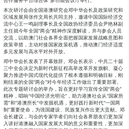
合作服务平台综合体”多功能会议厅举行。
本次研讨会由全国港澳研究会邓中华会长及政策研究和
区域发展局张作文局长共同主持，邀请中国国际经济交
流中心王一鸣副理事长及全国政协经济委员会尹艳林副
主任就今年全国“两会”精神作深度解读，并与参会人员
交流，以助澳门社会各界全面把握国家发展战略意图和
政策举措，主动对接国家政策机遇，推动澳门经济适度
多元发展与高水平对外开放。
邓中华会长发表了开幕致辞。邓会长表示，中共二十届
三中全会决定为新时代新征程高举改革开发旗帜、凝心
聚力推进中国式现代化提供了根本遵循和明确目标，刚
刚结束的全国“两会”对今年经济工作做出了重要部署。
此次专题研讨会的举办，旨在更好学习宣传全国“两会”
精神，唱响“中国经济光明论”，助力港澳社会从“国家所
需”和“港澳所长”中发掘机遇，更好践行新时代“一国两
制”重要使命，为强国建设、民族复兴作出更大贡献。邓
会长建议，与会的专家学者们向社会各界朋友们更加深
入讲好港澳融入国家发展大局的意义和重要性，更加深