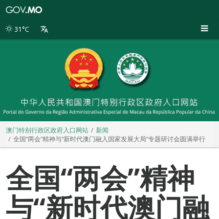
澳
门
特
31°C
别
行
政
区
政
府
入
口
网
站
澳门特别行政区政府入口网站
新闻
全国“两会”精神与“新时代澳门融入国家发展大局”专题研讨会圆满举行
全国“两会”精神
与“新时代澳门融