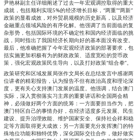
尹艳林副主任详细阐述了过去一年宏观调控取得的重大
成就，包括顺利实现5%的经济增长目标，“两重”“两新”
政策的显着成效，对外贸易规模的历史新高，以及经济
金融重点领域风险的有序化解。他强调了当前面临的复
杂形势，包括国际环境的不确定性和国内经济面临的挑
战，同时指出了我国经济长期向好的基本面没有改变。
最后，他准确把握了今年宏观经济政策的部署要求，包
括实施更加积极有为的财政政策、适度宽松的货币政
策，强化宏观政策民生导向，以及打好政策“组合拳”。
政策研究和区域发展局张作文局长在总结发言中感谢两
位讲者的精彩报告，认为报告不但有政治高度和理论深
度，更有关心支持澳门发展的温度。他强调，结合澳门
实际，深入贯彻落实习主席的重要讲话和全国两会精
神，必须做好两个方面的统筹：一方面要担当作为，把
澳门特区自己的事情办好，在经济适度多元发展、民生
建设、提升治理效能、维护国家安全、保持社会祥和稳
定等方面取得更大成效；另一方面要充分发挥澳门的特
殊地位功能和独特优势，深化国际交往合作，做好做实