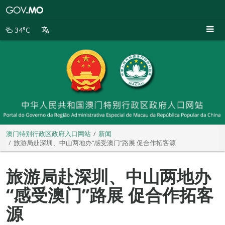
澳
门
特
34°C
别
行
政
区
政
府
入
口
网
站
澳门特别行政区政府入口网站
新闻
旅游局赴深圳、中山两地办“感受澳门”路展 促合作拓客源
旅游局赴深圳、中山两地办
“感受澳门”路展 促合作拓客
源