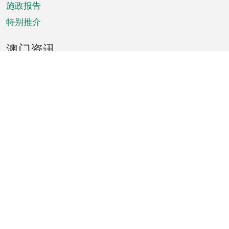
施政报告
特别推介
澳门资讯
天气
交通
公众假期
文娱康体
城市资讯
澳门便览
统计数字
公布告示
新闻