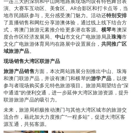
一连三天的深圳和中山两地路展现场均设有特色舞台表
演、大赛车互动区、美食区、AR合影区和打卡点等，当
地市民踊跃参与，充分感受澳门魅力。活动还
特别安排
了直播销售和网红分享游澳体验，通过线上线下结合方
式，将澳门旅游元素推介给更多潜在客源。
横琴
粤澳深
度合作区经济发展局、
中山
市文化广电旅游局及
珠海
市
文化广电旅游体育局均在路展中设置展台，
共同推广区
域旅游产品
。
现场销售大湾区联游产品
旅游产品销售
方面，本次两站路展分别推出中山、珠海
和澳门联游产品，并设有澳门和横琴的
游学产品
，以便
参与者现场购买多元特色旅游项目。旅游局期望结合“深
中通道”的便利交通，进一步延伸大湾区旅游资源，提升
联游旅游产品的吸引力。
未来，旅游局积极推动澳门与其他大湾区城市的旅游交
流合作，藉此加大力度推广“一程多站”，促进大湾区客
源互通，共拓客源。