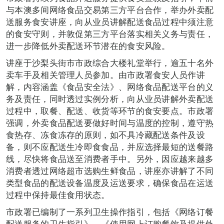
与本澳多间网络食品交易第三方平台合作，举办外卖配
送服务食安讲座，向从业员讲解配送食品过程中须注意
的食安守则，并敦促第三方平台落实相关义务与责任，
进一步降低外卖配送环节潜在的食安风险。
讲座于沙梨头街市市政综合大楼礼堂举行，逾五十名外
卖车手及相关管理人员参加。由市政署食安人员作讲
解，内容涵盖《食品安全法》、网络食品配送平台的义
务及责任，同时透过实例分析，向从业员讲解外卖配送
过程中，取餐、配送、收货等环节的食安要点。市政署
强调，外卖食品配送要做好时间与温度的控制，遵守热
食热存、冻食冻存的原则，如不具冷藏配送条件及设
备，则不应配送生冷即食食品，并应选择最短的送餐路
线，尽快将食品送至消费者手中。另外，因应越来越多
消费者透过网络超市选购生鲜食品，讲座亦讲解了不同
类型食品的配送设备温度及运送要求，确保食品在运送
过程中保持最佳食用状态。
市政署已编制了一系列卫生操作指引，包括《网络订餐
配送服务的卫生指引》、《使用网上订购餐饮及提供外