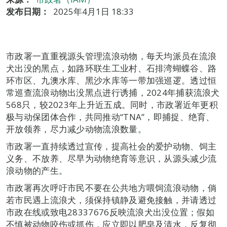
发布日期：
2025年4月1日 18:33
市政署一直重视源头管理流浪动物，每天均派员在流浪
犬出没的黑点，如路环联生工业村、石排湾蝴蝶谷、路
环市区、九澳水库、黑沙水库等一带加强巡逻。透过恒
常巡查流浪动物出没黑点进行诱捕，2024年捕获流浪犬
568只，较2023年上升近五成。同时，市政署近年更积
极与动保团体合作，共同推动“TNA”，即捕捉、绝育、
开放领养，尽力减少动物流浪数量。
市政署一直持续透过宣传，提高社会的爱护动物、饲主
义务、不放养、尽早为动物绝育等意识，从源头减少流
浪动物的产生。
市政署再次呼吁市民不要在公共地方喂饲流浪动物，倘
若市民遇上流浪犬，须保持镇静及避免接触，并请透过
市政在线或致电28337676反映流浪犬出没位置；假如
不慎被动物咬伤或抓伤，应立即以肥皂及清水，反复彻