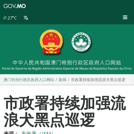
澳
门
特
27°C
别
行
政
区
政
府
入
口
网
站
澳门特别行政区政府入口网站
新闻
市政署持续加强流浪犬黑点巡逻
市政署持续加强流
浪犬黑点巡逻
来源：
市政署（IAM）