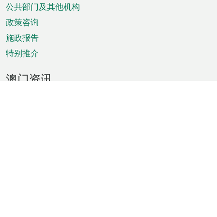
单
公共部门及其他机构
政策咨询
施政报告
特别推介
澳门资讯
天气
交通
公众假期
文娱康体
城市资讯
澳门便览
统计数字