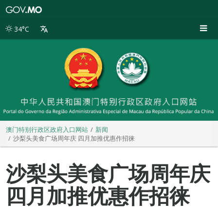
澳
门
特
34°C
别
行
政
区
政
府
入
口
网
站
澳门特别行政区政府入口网站
新闻
沙梨头美食广场周年庆 四月加推优惠作招徕
沙梨头美食广场周年庆
四月加推优惠作招徕