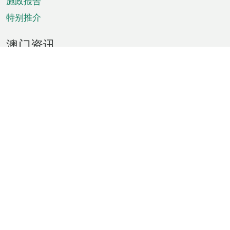
施政报告
特别推介
澳门资讯
天气
交通
公众假期
文娱康体
城市资讯
澳门便览
统计数字
公布告示
新闻
短片