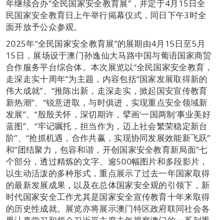
年继续合办“全民国家安全教育展”，并定于4月15日全
民国家安全教育日上午举行揭幕仪式，同日下午3时全
面开放予公众参观。
2025年“全民国家安全教育展”的展期由4月15日至5月
15日，展场设于澳门孙逸仙大马路中国与葡语国家商贸
合作服务平台综合体。本次展览以“全民国家安全教育，
走深走实十周年”为主题，内容包括“国家发展取得新的
伟大成就”、“推陈出新，走深走实，掀起国安宣传教育
新热潮”、“锐意进取，与时俱进，实现重点安全领域新
发展”、“殷殷关怀，深切期许，擘画‘一国两制’事业美好
蓝图”、“牢记嘱托，担当作为，迈上社会繁荣稳定新台
阶”、“抢抓机遇，合作共赢，实现协同发展效能新飞跃”
和“团结聚力，包容和谐，开创国家安全教育新局面”七
个部分，透过精炼的文字、逾500幅图片和多段影片，
以生动活泼的多种形式，重点展示了过去一年国家取得
的最新发展成果，以及在总体国家安全观的引领下，新
时代国家安全工作尤其是国家安全宣传教育十年来取得
的历史性成就。展览亦将展示澳门特区政府联同社会各