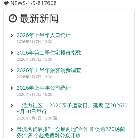
NEWS-1-5-817608
最新新闻
2026年上半年人口统计
2026年8月7日 16:00
2026年第二季住宅楼价指数
2026年8月7日 16:00
2026年上半年旅客消费调查
2026年8月7日 16:00
2026年上半年公司统计
2026年8月7日 16:00
「活力社区 —2026亲子运动日」延期 至2026年
9月20日举行
2026年8月7日 16:00
粤澳名优展推“一会展两地”合作 昨促逾270场商
务洽谈 今起免费对公众开放