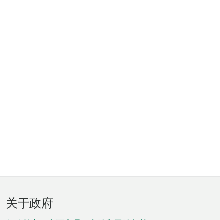
页
关于政府
脚