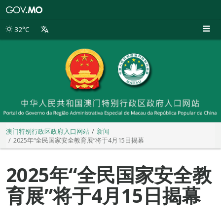
澳
门
特
32°C
别
行
政
区
政
府
入
口
网
站
澳门特别行政区政府入口网站
新闻
2025年“全民国家安全教育展”将于4月15日揭幕
2025年“全民国家安全教
育展”将于4月15日揭幕