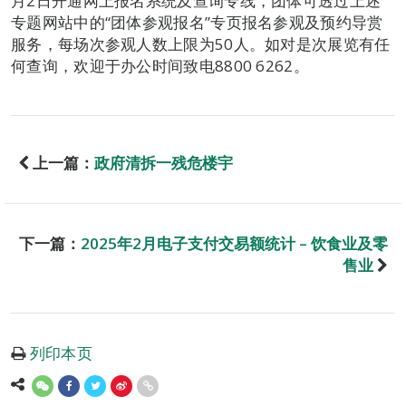
月2日开通网上报名系统及查询专线，团体可透过上述
专题网站中的“团体参观报名”专页报名参观及预约导赏
服务，每场次参观人数上限为50人。如对是次展览有任
何查询，欢迎于办公时间致电8800 6262。
上一篇：
政府清拆一残危楼宇
下一篇：
2025年2月电子支付交易额统计 – 饮食业及零
售业
列印本页