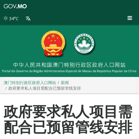
澳
门
特
34°C
别
行
政
区
政
府
入
口
网
站
澳门特别行政区政府入口网站
新闻
政府要求私人项目需配合已预留管线安排
政府要求私人项目需
配合已预留管线安排