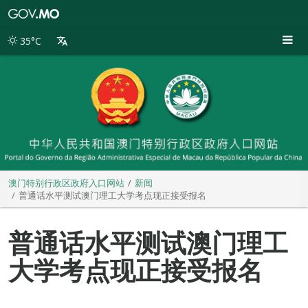
澳
门
特
35°C
别
行
政
区
政
府
入
口
网
站
澳门特别行政区政府入口网站
新闻
普通话水平测试澳门理工大学考点现正接受报名
普通话水平测试澳门理工
大学考点现正接受报名