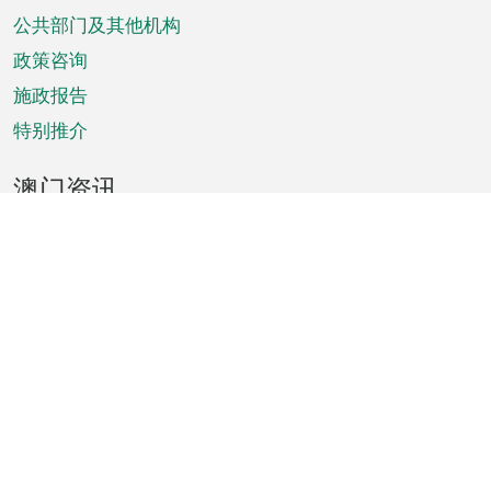
单
公共部门及其他机构
政策咨询
施政报告
特别推介
澳门资讯
天气
交通
公众假期
文娱康体
城市资讯
澳门便览
统计数字