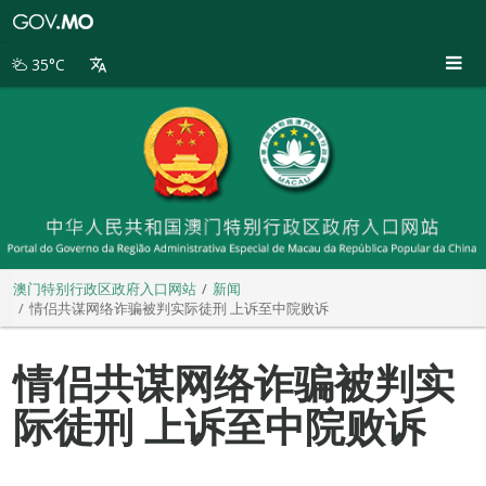
澳
门
特
35°C
别
行
政
区
政
府
入
口
网
站
澳门特别行政区政府入口网站
新闻
情侣共谋网络诈骗被判实际徒刑 上诉至中院败诉
情侣共谋网络诈骗被判实
际徒刑 上诉至中院败诉