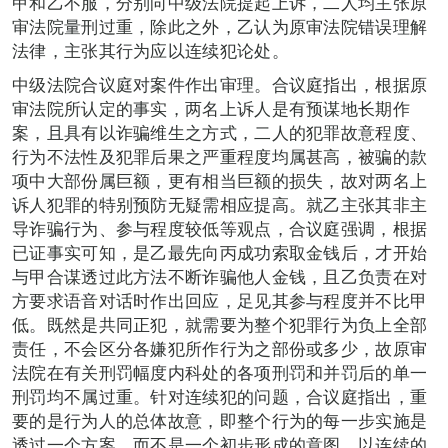
甲和乙不服，分别向中级法院提起上诉，二人均主张原
审法院量刑过重，除此之外，乙认为原审法院错误理解
法律，主张其行为应以连续犯论处。
中级法院合议庭对案件作出审理。合议庭指出，根据原
审法院所认定的事实，两名上诉人是有预谋地长期作
案，且具有以诈骗维生之方式，二人的犯罪故意程度、
行为不法性及犯罪后果之严重程度均属甚高，被骗的款
项中大部份属巨额，更有相当巨额的损失，故对两名上
诉人犯罪的特别预防无疑需相应提高。就乙主张其非主
导诈骗行为、参与程度较低等观点，合议庭强调，根据
已证事实可知，是乙最先向丙成功索取金钱后，才开始
与甲合谋透过此方法不断诈骗他人金钱，且乙负责在对
方要求语音对话时作出回应，足见其参与程度并不比甲
低。既然是共同正犯，就需要为整个犯罪行为负上全部
责任，不会区分各嫌犯所作行为之部份或多少，故原审
法院在有关刑罚幅度内科处的各项刑罚和并罚后的单一
刑罚均不属过重。针对连续犯的问题，合议庭指出，重
要的是行为人的总体故意，即整个行为的每一步实施是
透过一个方案，而不是一个初步形成的意图，以连续的