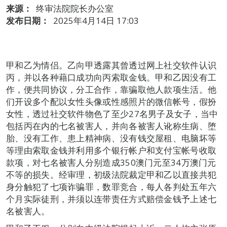
来源：
终审法院院长办公室
发布日期：
2025年4月14日 17:03
甲和乙为情侣。乙向甲透露其曾透过网上社交软件认识
丙，并以各种藉口成功向丙索取金钱。甲和乙因没有工
作，便共同协议，分工合作，靠骗取他人款项生活。他
们开设多个配以女性头像或性感照片的微信帐号，假扮
女性，透过社交软件物色了至少27名男子及女子，当中
包括丙在内的七名被害人，并向各被害人讹称生病、堕
胎、没有工作、患上精神病、没有钱交屋租、电脑坏等
等理由索取金钱并利用多个银行帐户和支付宝帐号收取
款项，对七名被害人分别造成350澳门元至34万澳门元
不等的损失。经审理，初级法院裁定甲和乙以直接共犯
身分触犯了七项诈骗罪，数罪竞合，每人各判处五年六
个月实际徒刑，并须以连带责任方式赔偿金钱予上述七
名被害人。