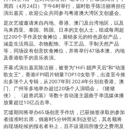
周四（4月24日）下午6时举行，届时歌手陈洁丽将担任
演出嘉宾，欢迎公众共同参与粤港澳大湾区文创盛会。
是次艺墟邀请来自内地、香港、澳门及台湾地区，以及
马来西亚、泰国、韩国、日本的文创人士，组成每周超
过200个手作及饮食摊位，展销多元的特色原创产品，
涵盖生活用品、衣物配饰、手工艺品、手制天然产品
等，同场设有创意饮食摊位，并将举行47场本澳、内地
及香港歌手的音乐表演。
开幕式演出嘉宾陈洁丽，被誉为“HiFi 靓声天后”和“动漫
歌女王”，香港IFPI唱片销量TOP10女歌手，出道至今推
出多张个人专辑，从2007年到 2024年分别在香港、澳
门、广州等多地举办超过20场个人演唱会，《猪猪
侠》、《超兽武装》等数十首动漫主题曲于串流媒体播
放量超过10亿点击率。
艺墟期间将举办65场创意手作坊，已获抽签录取的参加
者须准时出席，倘逾时5分钟而未到达登记，其名额将
由现场轮候的报名者补上，且不设退回所缴交之费用及