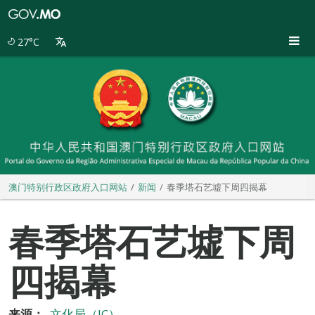
澳
门
特
27°C
别
行
政
区
政
府
入
口
网
站
澳门特别行政区政府入口网站
新闻
春季塔石艺墟下周四揭幕
春季塔石艺墟下周
四揭幕
来源：
文化局（IC）