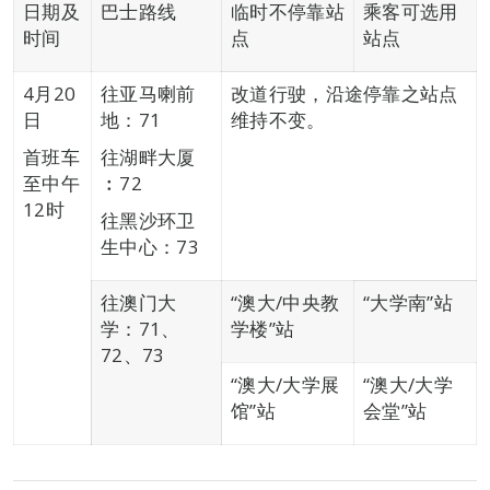
日期及
巴士路线
临时不停靠站
乘客可选用
时间
点
站点
4月20
往亚马喇前
改道行驶，沿途停靠之站点
日
地：71
维持不变。
首班车
往湖畔大厦
至中午
︰72
12时
往黑沙环卫
生中心：73
往澳门大
“澳大/中央教
“大学南”站
学：71、
学楼”站
72、73
“澳大/大学展
“澳大/大学
馆”站
会堂”站