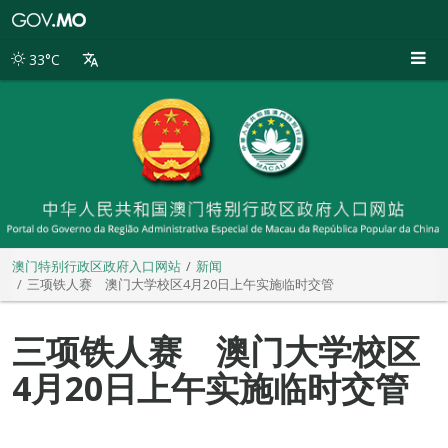
澳
门
特
33°C
别
行
政
区
政
府
入
口
网
站
澳门特别行政区政府入口网站
新闻
三项铁人赛 澳门大学校区4月20日上午实施临时交管
三项铁人赛 澳门大学校区
4月20日上午实施临时交管