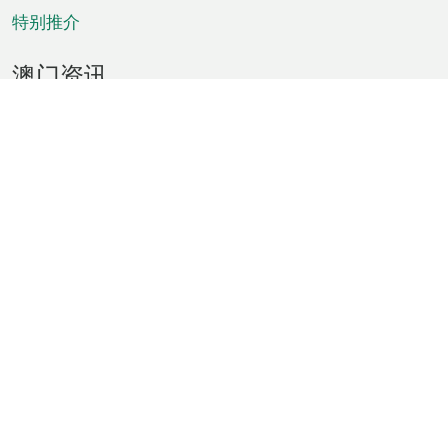
特别推介
澳门资讯
天气
交通
公众假期
文娱康体
城市资讯
澳门便览
统计数字
公布告示
新闻
短片