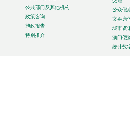
单
交通
公共部门及其他机构
公众假
政策咨询
文娱康
施政报告
城市资
特别推介
澳门便
统计数
来澳旅游
商务
计划行程
贸易投
观光
澳门经
娱乐休闲
中小企
购物
市场资
节日盛事
知识产