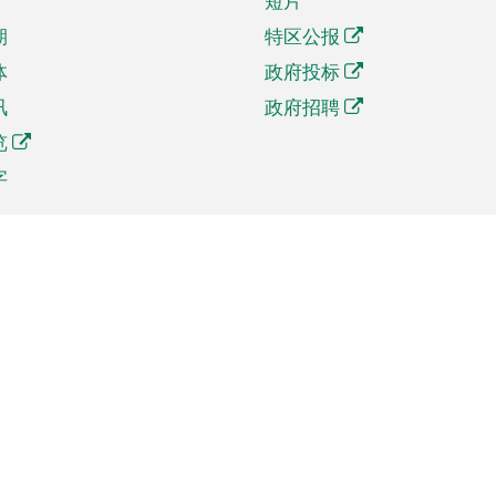
短片
期
特区公报
体
政府投标
讯
政府招聘
览
字
及贸易
相关连结
资
手机应用程序目录
贸会展
社交媒体目录
商机和服务
专题网站目录
讯
RSS订阅目录
权
表格下载