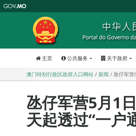
澳
门
特
别
行
政
区
政
府
入
口
网
站
主页
公共服务
关于政府
澳门特别行政区政府入口网站
新闻
氹仔军营
氹仔军营5月1日
天起透过“一户