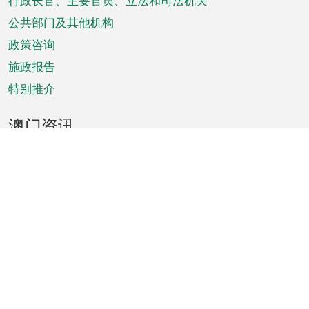
菜
行政长官、主要官员、立法和司法机关
单
公共部门及其他机构
政策咨询
施政报告
特别推介
澳门资讯
天气
交通
公众假期
文娱康体
城市资讯
澳门便览
统计数字