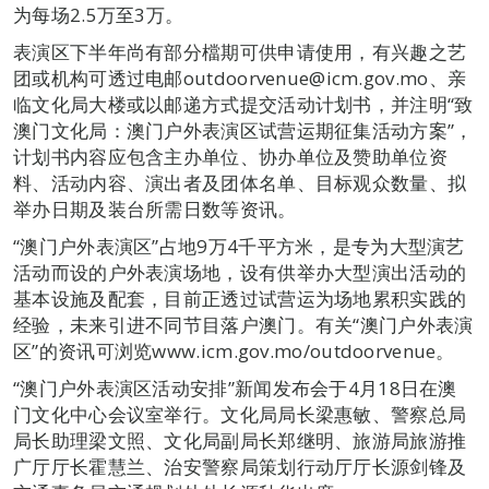
为每场2.5万至3万。
表演区下半年尚有部分檔期可供申请使用，有兴趣之艺
团或机构可透过电邮outdoorvenue@icm.gov.mo、亲
临文化局大楼或以邮递方式提交活动计划书，并注明“致
澳门文化局：澳门户外表演区试营运期征集活动方案”，
计划书内容应包含主办单位、协办单位及赞助单位资
料、活动内容、演出者及团体名单、目标观众数量、拟
举办日期及装台所需日数等资讯。
“澳门户外表演区”占地9万4千平方米，是专为大型演艺
活动而设的户外表演场地，设有供举办大型演出活动的
基本设施及配套，目前正透过试营运为场地累积实践的
经验，未来引进不同节目落户澳门。有关“澳门户外表演
区”的资讯可浏览www.icm.gov.mo/outdoorvenue。
“澳门户外表演区活动安排”新闻发布会于4月18日在澳
门文化中心会议室举行。文化局局长梁惠敏、警察总局
局长助理梁文照、文化局副局长郑继明、旅游局旅游推
广厅厅长霍慧兰、治安警察局策划行动厅厅长源剑锋及