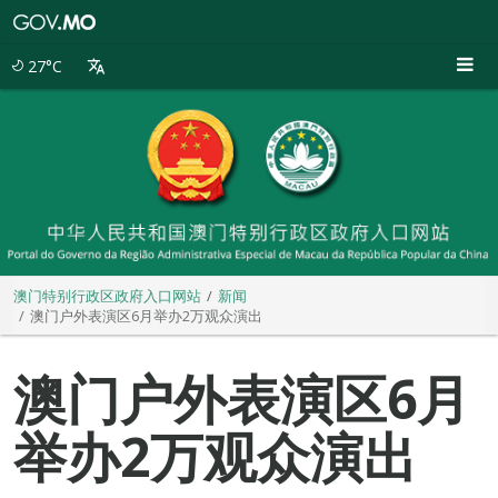
澳
门
特
27°C
别
行
政
区
政
府
入
口
网
站
澳门特别行政区政府入口网站
新闻
澳门户外表演区6月举办2万观众演出
澳门户外表演区6月
举办2万观众演出