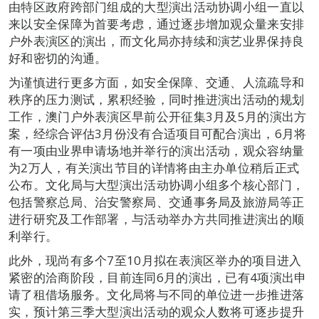
由特区政府跨部门组成的大型演出活动协调小组一直以
来以安全保障为首要考虑，通过逐步增加观众量来安排
户外表演区的演出，而文化局亦持续和演艺业界保持良
好和密切的沟通。
为谨慎进行更多方面，如安全保障、交通、人流疏导和
秩序的压力测试，累积经验，同时推进演出活动的规划
工作，澳门户外表演区早前公开征集3月及5月的演出方
案，经综合评估3月份没有合适项目可配合演出，6月将
有一项由业界申请场地并举行的演出活动，观众容纳量
为2万人，有关演出节目的详情将由主办单位稍后正式
公布。文化局与大型演出活动协调小组多个核心部门，
包括警察总局、治安警察局、交通事务局及旅游局等正
进行研究及工作部署，与活动举办方共同推进演出的顺
利举行。
此外，现尚有多个7至10月拟在表演区举办的项目进入
紧密的洽商阶段，目前连同6月的演出，已有4项演出申
请了租借场服务。文化局将与不同的单位进一步推进落
实，预计第三季大型演出活动的观众人数将可逐步提升