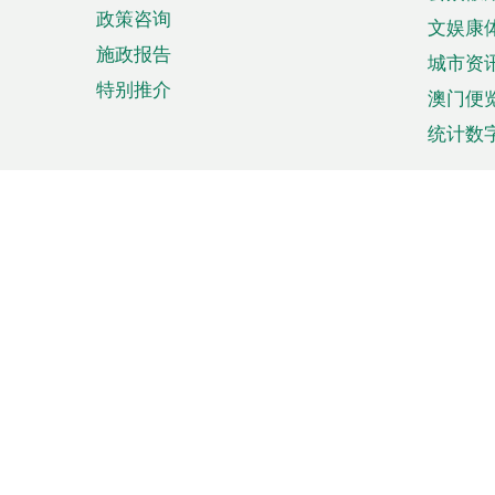
政策咨询
文娱康
施政报告
城市资
特别推介
澳门便
统计数
来澳旅游
商务
计划行程
贸易投
观光
澳门经
娱乐休闲
中小企
购物
市场资
节日盛事
知识产
网
网
页
使用条款
私隐声明
协调机构：澳门特别行政区行
站
脚