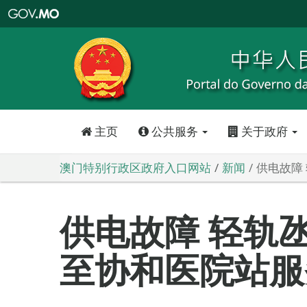
澳
门
特
别
行
政
区
政
府
入
口
网
站
主页
公共服务
关于政府
澳门特别行政区政府入口网站
新闻
供电故障
供电故障 轻轨
至协和医院站服