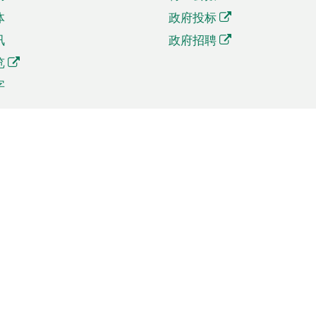
体
政府投标
讯
政府招聘
览
字
及贸易
相关连结
资
手机应用程序目录
贸会展
社交媒体目录
商机和服务
专题网站目录
讯
RSS订阅目录
权
表格下载
政公职局