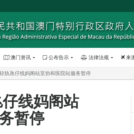
澳门资讯
公布告示
法律法规
来
 轻轨氹仔线妈阁站至协和医院站服务暂停
氹仔线妈阁站
务暂停