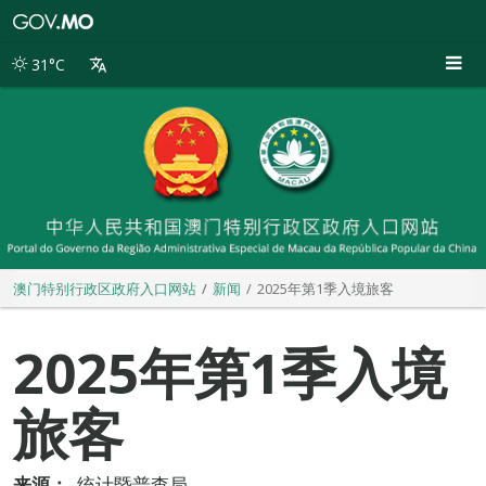
澳
门
特
31°C
别
行
政
区
政
府
入
口
网
站
澳门特别行政区政府入口网站
新闻
2025年第1季入境旅客
2025年第1季入境
旅客
来源：
统计暨普查局