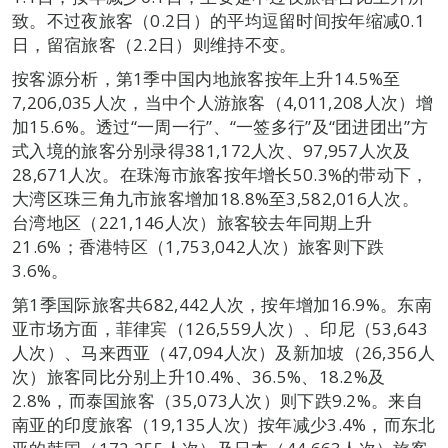
致。不过夜旅客（0.2日）的平均逗留时间按年缩减0.1
日，留宿旅客（2.2日）则维持不变。
按客源分析，第1季中国内地旅客按年上升14.5%至
7,206,035人次，当中个人游旅客（4,011,208人次）增
加15.6%。透过“一周一行”、“一签多行”及“团进团出”方
式入境的旅客分别录得381,172人次、97,957人次及
28,671人次。在珠海市旅客按年增长50.3%的带动下，
大湾区珠三角九市旅客增加18.8%至3,582,016人次。
台湾地区（221,146人次）旅客较去年同期上升
21.6%；香港特区（1,753,042人次）旅客则下跌
3.6%。
第1季国际旅客共682,442人次，按年增加16.9%。东南
亚市场方面，菲律宾（126,559人次）、印尼（53,643
人次）、马来西亚（47,094人次）及新加坡（26,356人
次）旅客同比分别上升10.4%、36.5%、18.2%及
2.8%，而泰国旅客（35,073人次）则下跌9.2%。来自
南亚的印度旅客（19,135人次）按年减少3.4%，而东北