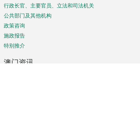
菜
行政长官、主要官员、立法和司法机关
单
公共部门及其他机构
政策咨询
施政报告
特别推介
澳门资讯
天气
交通
公众假期
文娱康体
城市资讯
澳门便览
统计数字