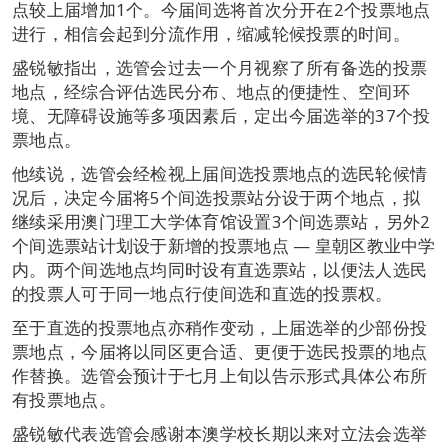
点较上届增加1个。今届间选将首次分开在2个投票地点
进行，相信会起到分流作用，缩减轮候投票的时间。
盛锐敏指出，选管会过去一个月视察了所有备选的投票
地点，经综合评估选民分布、地点的便捷性、空间环
境、无障碍设施等多项因素后，定出今届选举的37个投
票地点。
他续说，选管会经检视上届间选投票地点的选民轮候情
况后，决定今届将5个间选投票站分设于两个地点，拟
继续采用澳门理工大学体育馆设置3个间选票站，另外2
个间选票站计划设于新增的投票地点 — 皇朝区教业中学
内。两个间选地点均同时设有直选票站，以便法人选民
的投票人可于同一地点行使间选和直选的投票权。
至于直选的投票地点亦稍作变动，上届选举的少部份投
票地点，今届将以同区更合适、更便于选民投票的地点
作替换。选管会预计于七月上旬以告示形式具体公布所
有投票地点。
盛锐敏代表选管会感谢本澳学校长期以来对立法会选举