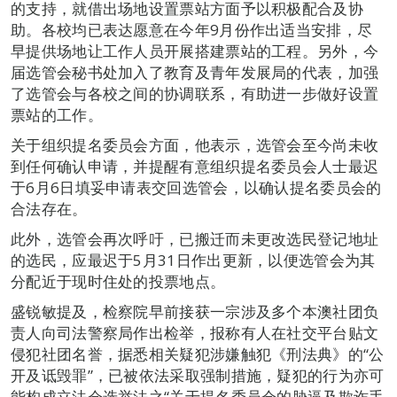
的支持，就借出场地设置票站方面予以积极配合及协
助。各校均已表达愿意在今年9月份作出适当安排，尽
早提供场地让工作人员开展搭建票站的工程。另外，今
届选管会秘书处加入了教育及青年发展局的代表，加强
了选管会与各校之间的协调联系，有助进一步做好设置
票站的工作。
关于组织提名委员会方面，他表示，选管会至今尚未收
到任何确认申请，并提醒有意组织提名委员会人士最迟
于6月6日填妥申请表交回选管会，以确认提名委员会的
合法存在。
此外，选管会再次呼吁，已搬迁而未更改选民登记地址
的选民，应最迟于5月31日作出更新，以便选管会为其
分配近于现时住处的投票地点。
盛锐敏提及，检察院早前接获一宗涉及多个本澳社团负
责人向司法警察局作出检举，报称有人在社交平台贴文
侵犯社团名誉，据悉相关疑犯涉嫌触犯《刑法典》的“公
开及诋毁罪”，已被依法采取强制措施，疑犯的行为亦可
能构成立法会选举法之“关于提名委员会的胁逼及欺诈手