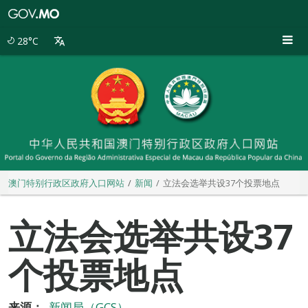
澳
门
特
28°C
别
行
政
区
政
府
入
口
网
站
澳门特别行政区政府入口网站
新闻
立法会选举共设37个投票地点
立法会选举共设37
个投票地点
来源：
新闻局（GCS）