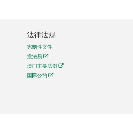
法律法规
宪制性文件
搜法易
澳门主要法例
国际公约