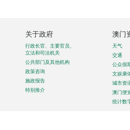
页
关于政府
澳门
脚
菜
行政长官、主要官员、
天气
立法和司法机关
单
交通
公共部门及其他机构
公众假
政策咨询
文娱康
施政报告
城市资
特别推介
澳门便
统计数
来澳旅游
商务
计划行程
贸易投