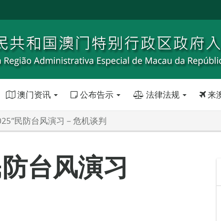
澳门资讯
公布告示
法律法规
来
025”民防台风演习－危机谈判
”民防台风演习