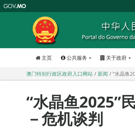
澳
门
特
别
行
政
区
政
府
入
口
网
站
主页
公共服务
关于政府
澳门特别行政区政府入口网站
新闻
“水晶鱼2
“水晶鱼2025
－危机谈判