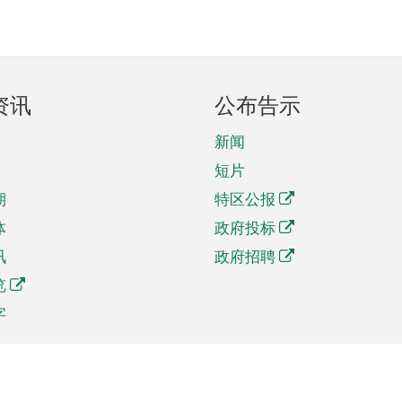
资讯
公布告示
新闻
短片
期
特区公报
体
政府投标
讯
政府招聘
览
字
及贸易
相关连结
资
手机应用程序目录