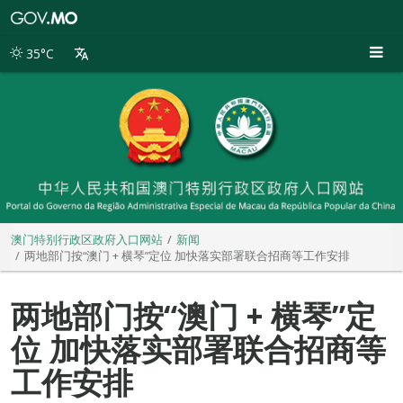
澳
门
特
35°C
别
行
政
区
政
府
入
口
网
站
澳门特别行政区政府入口网站
新闻
两地部门按“澳门 + 横琴”定位 加快落实部署联合招商等工作安排
两地部门按“澳门 + 横琴”定
位 加快落实部署联合招商等
工作安排