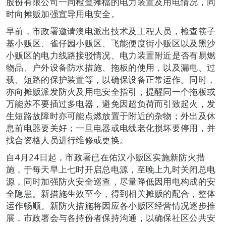
股份有限公司一同检查摊檔的电力装置及用电情况，同
时向摊贩加强宣导用电安全。
早前，市政署邀请澳电派出技术及工程人员，检查筷子
基小贩区、雀仔园小贩区、飞能便度街小贩区以及黑沙
小贩区的电力线路接驳情况、电力装置附近是否有易燃
物品、户外设备防水措施、拖板的使用，以及漏电、过
载、短路的保护装置等，以确保设备正常运作。同时，
亦向摊贩派发防火及用电安全指引，提醒同一个拖板或
万能苏不要插过多电器，避免因超负荷而引致起火，发
生短路故障时亦可能点燃放置于附近的杂物；外出及休
息前电器要关好；一旦电器或电线老化损坏要停用，并
找合资格人员进行维修或更换。
自4月24日起，市政署已在佑汉小贩区实施新防火措
施，于每天早上七时开启总电源，至晚上九时关闭总电
源，同时加强防火安全巡查，尽量降低因用电构成的安
全隐患。新措施生效至今，得到相关摊贩的配合，整体
运作畅顺。新防火措施将因应各小贩区经营情况逐步推
展，市政署会与各持份者保持沟通，以确保社区公共安