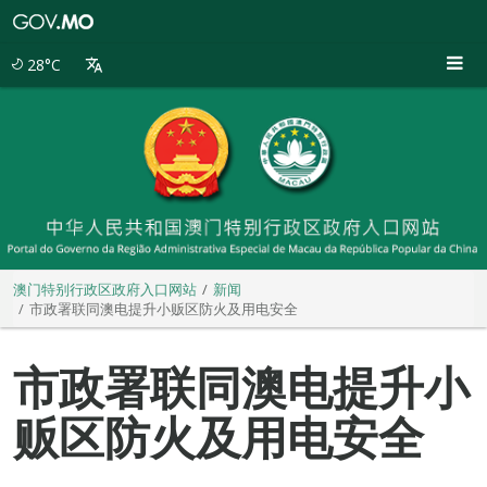
澳
门
特
28°C
别
行
政
区
政
府
入
口
网
站
澳门特别行政区政府入口网站
新闻
市政署联同澳电提升小贩区防火及用电安全
市政署联同澳电提升小
贩区防火及用电安全