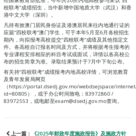
经国家教育部批准，今年共20所内地高校参与采认“四
校联考”成绩招生，当中新增中国地质大学（武汉）和香
港中文大学（深圳）。
凡持有效澳门居民身份证及港澳居民来往内地通行证的
应届“四校联考”澳门学生，可于本年5月至6月各校招生
期内，向拟报考高校提交“四校联考”成绩及其他指定文
件。各高校自订报名时间及方式，并将根据考生报考的
专业课程安排相应的科目考试或面试，详情以各高校公
布的招生简章为准。录取结果预计于7月中下旬公布。
有关持“四校联考”成绩报考内地高校详情，可浏览教育
及青年发展局网页
（https://portal.dsedj.gov.mo/webdsejspace/internet
id=80805），或于办公时间致电：83972860 /
83972553，或电邮至exam@dsedj.gov.mo查询。
上一篇：
《2025年财政年度施政报告》及施政方针