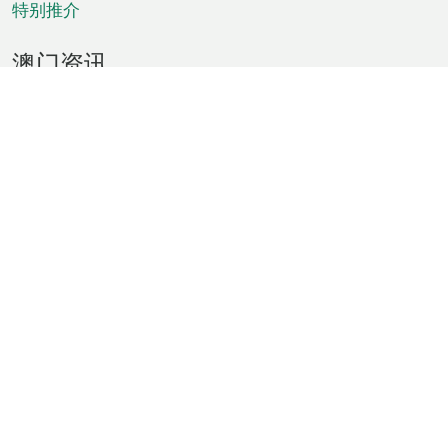
特别推介
澳门资讯
天气
交通
公众假期
文娱康体
城市资讯
澳门便览
统计数字
公布告示
新闻
短片